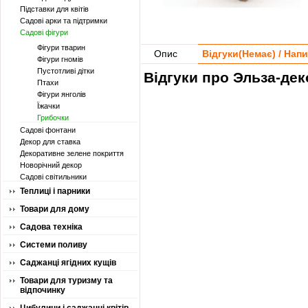
Підставки для квітів
Садові арки та підтримки
Садові фігури
Фігури тварин
Опис
Відгуки(
Немає
) / Нап
Фігури гномів
Пустотливі дітки
Відгуки про Эльза-дек
Птахи
Фігури янголів
Їжачки
Грибочки
Садові фонтани
Декор для ставка
Декоративне зелене покриття
Новорічний декор
Садові світильники
Теплиці і парники
Товари для дому
Садова техніка
Системи поливу
Саджанці ягідних кущів
Товари для туризму та
відпочинку