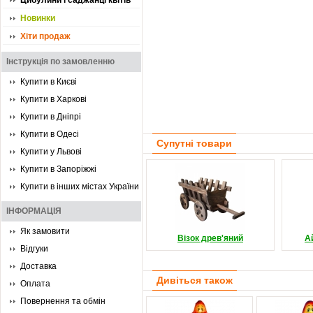
Цибулини і саджанці квітів
Новинки
Хіти продаж
Інструкція по замовленню
Купити в Києві
Купити в Харкові
Купити в Дніпрі
Купити в Одесі
Супутні товари
Купити у Львові
Купити в Запоріжжі
Купити в інших містах України
ІНФОРМАЦІЯ
Як замовити
Візок древ'яний
А
Відгуки
Доставка
Дивіться також
Оплата
Повернення та обмін