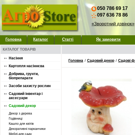
050 786 69 17
097 636 78 86
«Зворотний дзвінок»
Головна
Каталог
Статті
Як замовити
КАТАЛОГ ТОВАРІВ
Насіння
Головна
/
Садовий декор
/
Садові ф
Картопля насіннєва
Добрива, грунти,
біопрепарати
Засоби захисту рослин
Садовий інвентар і
аксесуари
Садовий декор
Декор з дерева
Годівниці
Кашпо для квітів
Декоративні парканчики
Меблі для саду