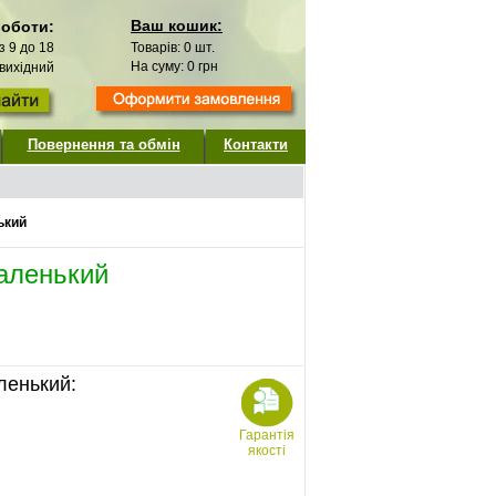
Ваш кошик:
роботи:
 з 9 до 18
Товарів:
0
шт.
На суму:
0
грн
 вихідний
Повернення та обмін
Контакти
ький
маленький
ленький:
Гарантія
якості