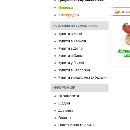
Цибулини і саджанці квітів
Новинки
Дивіть
Хіти продаж
Інструкція по замовленню
Купити в Києві
Купити в Харкові
Купити в Дніпрі
Фігурк
син
Купити в Одесі
Купити у Львові
Купити в Запоріжжі
Купити в інших містах України
ІНФОРМАЦІЯ
Як замовити
Відгуки
Доставка
Оплата
Повернення та обмін