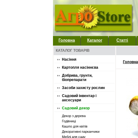
Головна
Каталог
Статті
КАТАЛОГ ТОВАРІВ
Насіння
Головна
Картопля насіннєва
Добрива, грунти,
біопрепарати
Засоби захисту рослин
Садовий інвентар і
аксесуари
Садовий декор
Декор з дерева
Годівниці
Кашпо для квітів
Декоративні парканчики
Меблі для саду