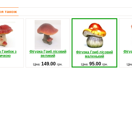
ся також
а Грибок з
Фігурка Гриб лісовий
Фігу
Фігурка Гриб лісовий
ичкою
великий
маленький
149.00
95.00
Ціна:
грн.
Ціна:
грн.
Цін