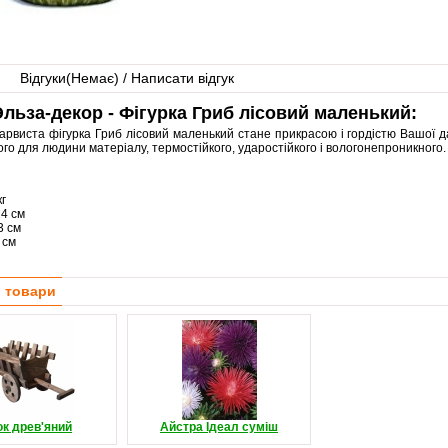
Відгуки(
Немає
) / Написати відгук
льза-декор - Фігурка Гриб лісовий маленький:
арвиста фігурка Гриб лісовий маленький стане прикрасою і гордістю Вашої да
го для людини матеріалу, термостійкого, ударостійкого і вологонепроникного.
кг
14 см
3 см
 см
і товари
ок древ'яний
Айстра Ідеал суміш