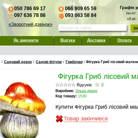
Графік 
050 786 69 17
066 909 65 59
пн-пт:
097 636 78 86
093 063 58 84
сб,вс:
«Зворотний дзвінок»
Як замовити
Відгуки
Доставка
Оплата
/
Садовий декор
/
Садові фігури
/
Грибочки
/
Фігурка Гриб лісовий мален
Фігурка Гриб лісовий 
Відгуків:
0
Виробник:
Эльза-декор
Код товару:
1530
Купити Фігурка Гриб лісовий ма
Товар закінчився