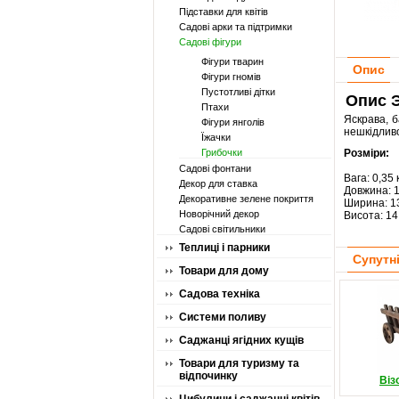
Підставки для квітів
Садові арки та підтримки
Садові фігури
Фігури тварин
Опис
Фігури гномів
Пустотливі дітки
Опис Э
Птахи
Яскрава, б
Фігури янголів
нешкідливо
Їжачки
Грибочки
Розміри:
Садові фонтани
Вага: 0,35 
Декор для ставка
Довжина: 
Декоративне зелене покриття
Ширина: 1
Новорічний декор
Висота: 14
Садові світильники
Теплиці і парники
Супутн
Товари для дому
Садова техніка
Системи поливу
Саджанці ягідних кущів
Товари для туризму та
відпочинку
Віз