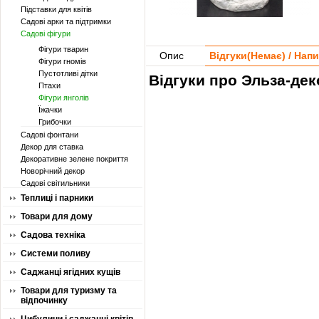
Підставки для квітів
Садові арки та підтримки
Садові фігури
Фігури тварин
Опис
Відгуки(
Немає
) / Нап
Фігури гномів
Пустотливі дітки
Відгуки про Эльза-дек
Птахи
Фігури янголів
Їжачки
Грибочки
Садові фонтани
Декор для ставка
Декоративне зелене покриття
Новорічний декор
Садові світильники
Теплиці і парники
Товари для дому
Садова техніка
Системи поливу
Саджанці ягідних кущів
Товари для туризму та
відпочинку