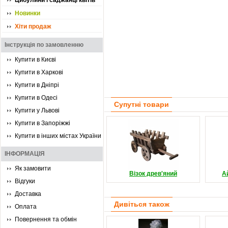
Цибулини і саджанці квітів
Новинки
Хіти продаж
Інструкція по замовленню
Купити в Києві
Купити в Харкові
Купити в Дніпрі
Купити в Одесі
Супутні товари
Купити у Львові
Купити в Запоріжжі
Купити в інших містах України
ІНФОРМАЦІЯ
Як замовити
Візок древ'яний
А
Відгуки
Доставка
Дивіться також
Оплата
Повернення та обмін