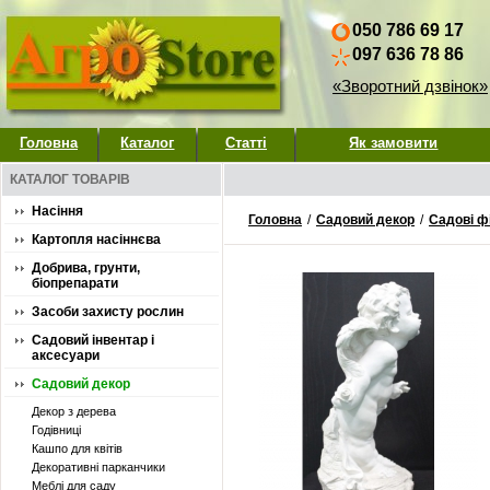
050 786 69 17
097 636 78 86
«Зворотний дзвінок»
Головна
Каталог
Статті
Як замовити
КАТАЛОГ ТОВАРІВ
Насіння
Головна
/
Садовий декор
/
Садові ф
Картопля насіннєва
Добрива, грунти,
біопрепарати
Засоби захисту рослин
Садовий інвентар і
аксесуари
Садовий декор
Декор з дерева
Годівниці
Кашпо для квітів
Декоративні парканчики
Меблі для саду