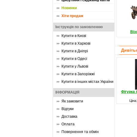
Цибулини і саджанці квітів
Новинки
Хіти продаж
Інструкція по замовленню
Віз
Купити в Києві
Купити в Харкові
Дивіть
Купити в Дніпрі
Купити в Одесі
Купити у Львові
Купити в Запоріжжі
Купити в інших містах України
Фігурка 
ІНФОРМАЦІЯ
Ціна
Як замовити
Відгуки
Доставка
Оплата
Повернення та обмін