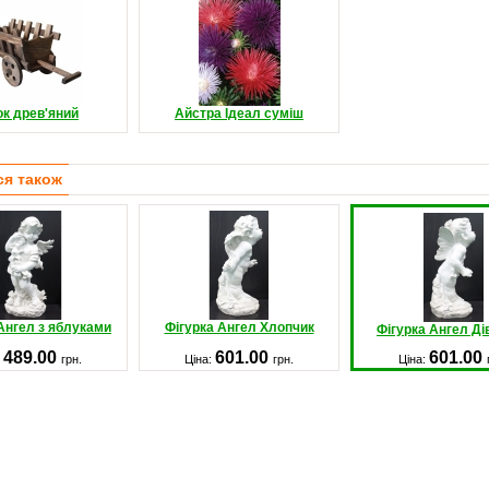
ок древ'яний
Айстра Ідеал суміш
ся також
Ангел з яблуками
Фігурка Ангел Хлопчик
Фігурка Ангел Ді
489.00
601.00
601.00
:
грн.
Ціна:
грн.
Ціна: