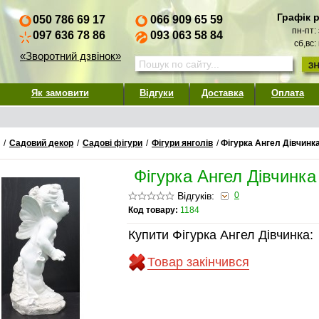
Графік 
050 786 69 17
066 909 65 59
пн-пт:
097 636 78 86
093 063 58 84
сб,вс:
«Зворотний дзвінок»
Як замовити
Відгуки
Доставка
Оплата
/
Садовий декор
/
Садові фігури
/
Фігури янголів
/
Фігурка Ангел Дівчинк
Фігурка Ангел Дівчинка
Відгуків:
0
Код товару:
1184
Купити Фігурка Ангел Дівчинка:
Товар закінчився