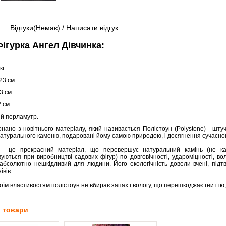
Відгуки(
Немає
) / Написати відгук
ігурка Ангел Дівчинка:
кг
23 см
3 см
 см
й перламутр.
онано з новітнього матеріалу, який називається Полістоун (Polystone) - шт
атурального каменю, подаровані йому самою природою, і досягнення сучасної
- це прекрасний матеріал, що перевершує натуральний камінь (не ка
уються при виробництві садових фігур) по довговічності, удароміцності, во
 абсолютно нешкідливий для людини. Його екологічність довели вчені, під
івів.
оїм властивостям полістоун не вбирає запах і вологу, що перешкоджає гниттю, р
і товари