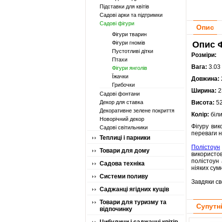
Підставки для квітів
Садові арки та підтримки
Садові фігури
Опис
Фігури тварин
Фігури гномів
Опис Ф
Пустотливі дітки
Розміри:
Птахи
Вага:
3.03 
Фігури янголів
Їжачки
Довжина:
Грибочки
Ширина:
2
Садові фонтани
Декор для ставка
Висота:
52
Декоративне зелене покриття
Колір:
біли
Новорічний декор
Фігуру вик
Садові світильники
переваги н
Теплиці і парники
Полістоун
Товари для дому
використов
полістоун
Садова техніка
ніяких сумн
Системи поливу
Завдяки св
Саджанці ягідних кущів
Товари для туризму та
Супутн
відпочинку