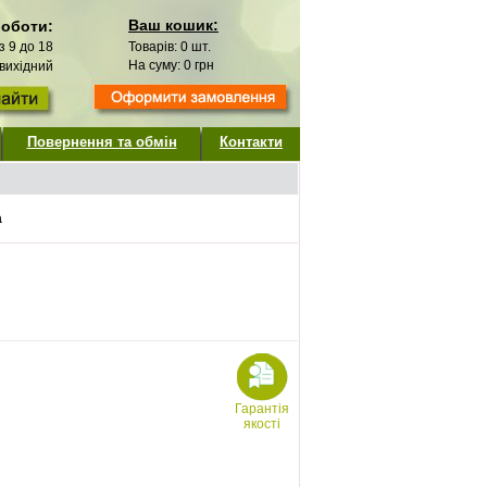
Ваш кошик:
роботи:
 з 9 до 18
Товарів:
0
шт.
На суму:
0
грн
 вихідний
Повернення та обмін
Контакти
а
Гарантія
якості