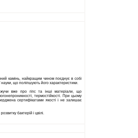
учний камінь, найкращим чином поєднує в собі
 науки, що поліпшують його характеристики.
жучи вже про гіпс та інші матеріали, що
логонепроникності, термостійкості. При цьому
тверджена сертифікатами якості і не залишає
озвитку бактерій і цвілі.