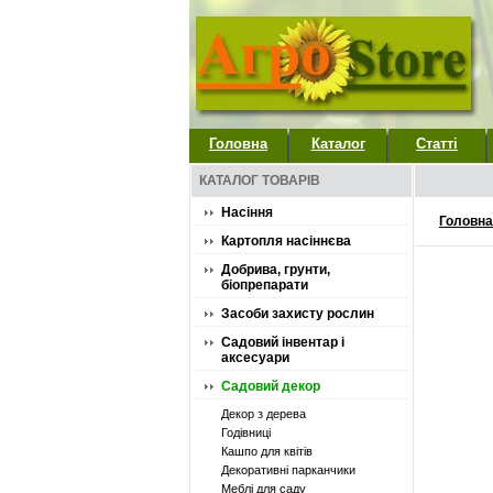
Головна
Каталог
Статті
КАТАЛОГ ТОВАРІВ
Насіння
Головна
Картопля насіннєва
Добрива, грунти,
біопрепарати
Засоби захисту рослин
Садовий інвентар і
аксесуари
Садовий декор
Декор з дерева
Годівниці
Кашпо для квітів
Декоративні парканчики
Меблі для саду