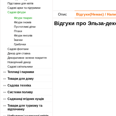
Підставки для квітів
Садові арки та підтримки
Садові фігури
Опис
Відгуки(
Немає
) / Нап
Фігури тварин
Відгуки про Эльза-дек
Фігури гномів
Пустотливі дітки
Птахи
Фігури янголів
Їжачки
Грибочки
Садові фонтани
Декор для ставка
Декоративне зелене покриття
Новорічний декор
Садові світильники
Теплиці і парники
Товари для дому
Садова техніка
Системи поливу
Саджанці ягідних кущів
Товари для туризму та
відпочинку