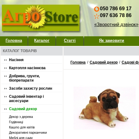
050 786 69 17
097 636 78 86
«Зворотний дзвінок»
Головна
Каталог
Статті
Як замовити
КАТАЛОГ ТОВАРІВ
Насіння
Головна
/
Садовий декор
/
Садові ф
Картопля насіннєва
Добрива, грунти,
біопрепарати
Засоби захисту рослин
Садовий інвентар і
аксесуари
Садовий декор
Декор з дерева
Годівниці
Кашпо для квітів
Декоративні парканчики
Меблі для саду