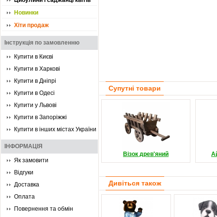
Цибулини і саджанці квітів
Новинки
Хіти продаж
Інструкція по замовленню
Купити в Києві
Купити в Харкові
Купити в Дніпрі
Супутні товари
Купити в Одесі
Купити у Львові
Купити в Запоріжжі
Купити в інших містах України
ІНФОРМАЦІЯ
Візок древ'яний
А
Як замовити
Відгуки
Дивіться також
Доставка
Оплата
Повернення та обмін