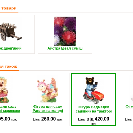
і товари
ок древ'яний
Айстра Ідеал суміш
ся також
 для саду
Фігура для саду
Фіг
Фігура Ведмедик
зі скрипкою
Равлик на колоді
садівник на тракторі
95.00
260.00
від 420.00
грн.
Ціна:
грн.
Ціна:
Ціна
грн.