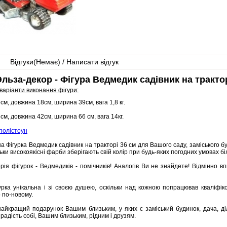
Відгуки(
Немає
) / Написати відгук
льза-декор - Фігура Ведмедик садівник на трактор
варіанти виконання фігури:
6см, довжина 18см, ширина 39см, вага 1,8 кг.
5см, довжина 42см, ширина 66 см, вага 14кг.
полістоун
а Фігурка Ведмедик садівник на тракторі 36 см для Вашого саду, заміського буди
ьки високоякісні фарби зберігають свій колір при будь-яких погодних умовах біл
рія фігурок - Ведмедиків - помічників! Аналогів Ви не знайдете! Відмінно
урка унікальна і зі своєю душею, оскільки над кожною попрацював кваліфік
 по-новому.
айкращий подарунок Вашим близьким, у яких є заміський будинок, дача, діл
радість собі, Вашим близьким, рідним і друзям.