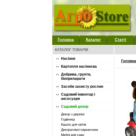
Головна
Каталог
Статті
КАТАЛОГ ТОВАРІВ
Насіння
Головна
Картопля насіннєва
Добрива, грунти,
біопрепарати
Засоби захисту рослин
Садовий інвентар і
аксесуари
Садовий декор
Декор з дерева
Годівниці
Кашпо для квітів
Декоративні парканчики
Меблі для саду