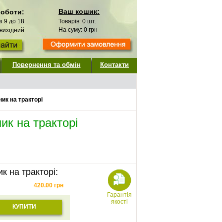
Ваш кошик:
роботи:
 з 9 до 18
Товарів:
0
шт.
На суму:
0
грн
 вихідний
Повернення та обмін
Контакти
ик на тракторі
ик на тракторі
к на тракторі:
420.00
грн
Гарантія
якості
КУПИТИ