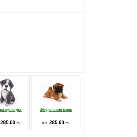
ура щеня дог
Фігура щеня мопс
285.00
285.00
:
грн.
Ціна:
грн.