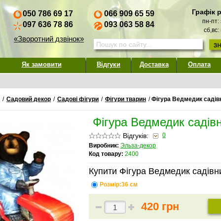
Графік 
050 786 69 17
066 909 65 59
пн-пт:
097 636 78 86
093 063 58 84
сб,вс:
«Зворотний дзвінок»
Як замовити
Відгуки
Доставка
Оплата
/
Садовий декор
/
Садові фігури
/
Фігури тварин
/
Фігура Ведмедик садівн
Фігура Ведмедик садівн
Відгуків:
0
Виробник:
Эльза-декор
Код товару:
2400
Купити Фігура Ведмедик садівни
Розмір:36 см
420 грн