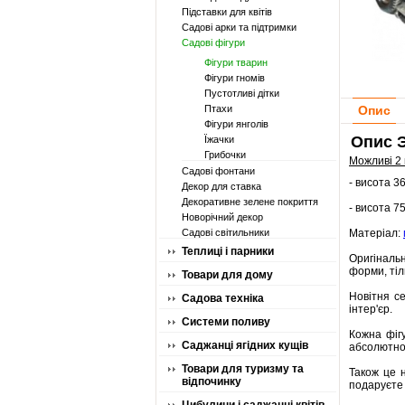
Підставки для квітів
Садові арки та підтримки
Садові фігури
Фігури тварин
Фігури гномів
Пустотливі дітки
Птахи
Опис
Фігури янголів
Опис Э
Їжачки
Грибочки
Можливі 2 
Садові фонтани
- висота 3
Декор для ставка
Декоративне зелене покриття
- висота 7
Новорічний декор
Садові світильники
Матеріал:
Теплиці і парники
Оригінальн
форми, тіл
Товари для дому
Новітня се
Садова техніка
інтер'єр.
Системи поливу
Кожна фіг
Саджанці ягідних кущів
абсолютно
Товари для туризму та
Також це н
відпочинку
подаруєте 