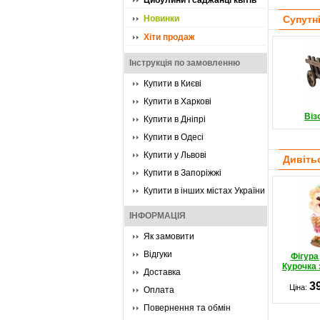
Цибулини і саджанці квітів
Новинки
Супутн
Хіти продаж
Інструкція по замовленню
Купити в Києві
Купити в Харкові
Віз
Купити в Дніпрі
Купити в Одесі
Купити у Львові
Дивіть
Купити в Запоріжжі
Купити в інших містах України
ІНФОРМАЦІЯ
Як замовити
Відгуки
Фігура
Курочка 
Доставка
3
Ціна:
Оплата
Повернення та обмін