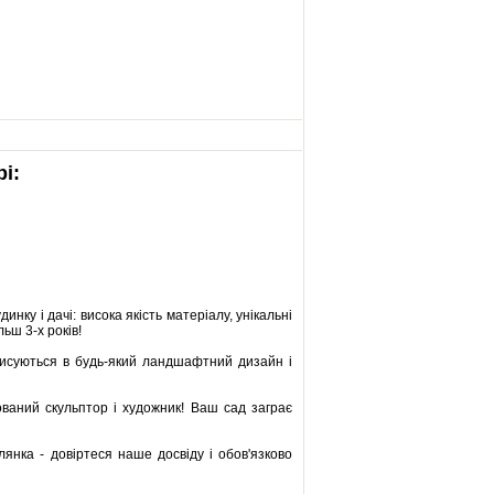
і:
нку і дачі: висока якість матеріалу, унікальні
ьш 3-х років!
 вписуються в будь-який ландшафтний дизайн і
ований скульптор і художник! Ваш сад заграє
янка - довіртеся наше досвіду і обов'язково