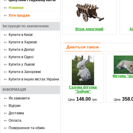
Цибулини і саджанці квітів
Новинки
Хіти продаж
Інструкція по замовленню
Візок древ'яний
А
Купити в Києві
Купити в Харкові
Дивіться також
Купити в Дніпрі
Купити в Одесі
Купити у Львові
Купити в Запоріжжі
Фігурка "Ш
Купити в інших містах України
Садова фігурка
ІНФОРМАЦІЯ
"Зайчик"
Як замовити
146.00
358.
Ціна:
грн.
Ціна:
Відгуки
Доставка
Оплата
Повернення та обмін