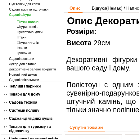
Підставки для квітів
Опис
Відгуки(
Немає
) / Напис
Садові арки та підтримки
Садові фігури
Опис Декорати
Фігури тварин
Фігури гномів
Розміри:
Пустотливі дітки
Птахи
Висота
29см
Фігури янголів
Їжачки
Грибочки
Декоративні фігурк
Садові фонтани
Декор для ставка
вашого саду і дому.
Декоративне зелене покриття
Новорічний декор
Садові світильники
Полістоун є одним з
Теплиці і парники
сувенірно-подарунково
Товари для дому
штучний камінь, що 
Садова техніка
тільки значно поліпше
Системи поливу
Саджанці ягідних кущів
Товари для туризму та
Супутні товари
відпочинку