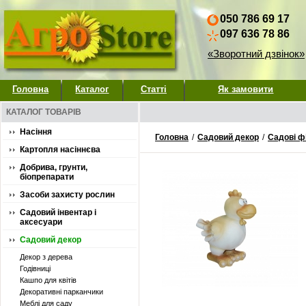
050 786 69 17
097 636 78 86
«Зворотний дзвінок»
Головна
Каталог
Статті
Як замовити
КАТАЛОГ ТОВАРІВ
Насіння
Головна
/
Садовий декор
/
Садові ф
Картопля насіннєва
Добрива, грунти,
біопрепарати
Засоби захисту рослин
Садовий інвентар і
аксесуари
Садовий декор
Декор з дерева
Годівниці
Кашпо для квітів
Декоративні парканчики
Меблі для саду