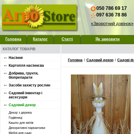
050 786 69 17
097 636 78 86
«Зворотний дзвінок»
Головна
Каталог
Статті
Як замовити
КАТАЛОГ ТОВАРІВ
Насіння
Головна
/
Садовий декор
/
Садові ф
Картопля насіннєва
Добрива, грунти,
біопрепарати
Засоби захисту рослин
Садовий інвентар і
аксесуари
Садовий декор
Декор з дерева
Годівниці
Кашпо для квітів
Декоративні парканчики
Меблі для саду