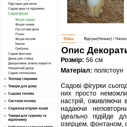
Підставки для квітів
Садові арки та підтримки
Садові фігури
Фігури тварин
Фігури гномів
Пустотливі дітки
Птахи
Опис
Відгуки(
Немає
) / Напис
Фігури янголів
Їжачки
Опис Декорати
Грибочки
Садові фонтани
Розмір:
56 см
Декор для ставка
Декоративне зелене покриття
Новорічний декор
Матеріал:
полістоун
Садові світильники
Теплиці і парники
Садові фігурки сьогод
Товари для дому
них просто неможли
Садова техніка
настрій, оживляючи в
Системи поливу
надаючи неповторн
Саджанці ягідних кущів
ідеально підійде д
Товари для туризму та
відпочинку
озерцем, фонтаном, с