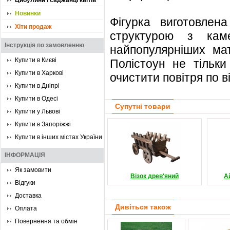
Цибулини і саджанці квітів
Новинки
Фігурка виготовлена
Хіти продаж
структурою з кам
Інструкція по замовленню
найпопулярніших мат
Купити в Києві
Полістоун не тільки
Купити в Харкові
очистити повітря по
Купити в Дніпрі
Купити в Одесі
Супутні товари
Купити у Львові
Купити в Запоріжжі
Купити в інших містах України
ІНФОРМАЦІЯ
Як замовити
Візок древ'яний
А
Відгуки
Доставка
Дивіться також
Оплата
Повернення та обмін