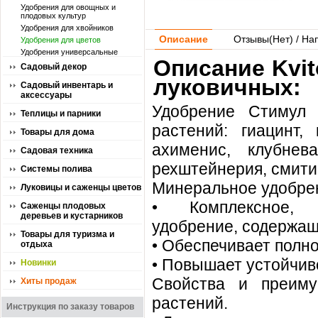
Удобрения для овощных и
плодовых культур
Удобрения для хвойников
Описание
Отзывы(
Нет
) / На
Удобрения для цветов
Удобрения универсальные
Описание Kvit
Садовый декор
луковичных:
Садовый инвентарь и
аксессуары
Удобрение Стимул 
Теплицы и парники
растений: гиацинт, 
Товары для дома
ахименис, клубнева
Садовая техника
рехштейнерия, смитиа
Системы полива
Минеральное удобрен
Луковицы и саженцы цветов
• Комплексное, с
Саженцы плодовых
деревьев и кустарников
удобрение, содержа
Товары для туризма и
• Обеспечивает полн
отдыха
• Повышает устойчив
Новинки
Свойства и преиму
Хиты продаж
растений.
Инструкция по заказу товаров