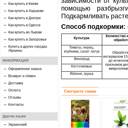
зависимости от куль
Как купить в Киеве
помощью разбрызги
Как купить в Харькове
Подкармливать расте
Как купить в Днепре
Способ подкормки:
Как купить в Одессе
Как купить во Львове
Количество и
Культура
Как купить в Запорожье
обработ
Купить в других городах
Томаты, перец,
Украины
клубника, салат латук
Обработк
интервалом 15
Виноград
ИНФОРМАЦИЯ
до исчезно
признаков д
Косточковые
микроэлем
Оформление заказа
Яблоня, груша
Возврат и обмен
Доставка
Оплата
Смотрите также
Отзывы
Контакты
Другие языки
Украинский