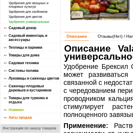
Удобрения для овощных и
плодовых культур
Удобрения для хвойников
Удобрения для цветов
Удобрения универсальные
Садовый декор
Садовый инвентарь и
Описание
Отзывы(
Нет
) / На
аксессуары
Описание Val
Теплицы и парники
универсально
Товары для дома
Садовая техника
Удобрение Брексил 
Системы полива
может развиваться 
Луковицы и саженцы цветов
связанной с недоста
Саженцы плодовых
с чередованием пери
деревьев и кустарников
проводником кальция
Товары для туризма и
отдыха
стимулирует раст
Новинки
полноценного завязы
Хиты продаж
Применение:
Раст
Инструкция по заказу товаров