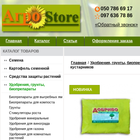
050 786 69 17
097 636 78 86
«Обратный звонок»
Главная
Каталог
Статьи
Оформление заказа
КАТАЛОГ ТОВАРОВ
Семена
Главная
/
Удобрения, грунты, биопр
кустарников
Картофель семенной
Средства защиты растений
Удобрения, грунты,
биопрепараты
НОВИНКА
Биопрепараты для выгребных ям
Биопрепараты для компоста
Грунты
Стимуляторы роста
Удобpения минеральные
Удобрения для винограда
Удобрения для газона
Удобрения для комнатных
растений