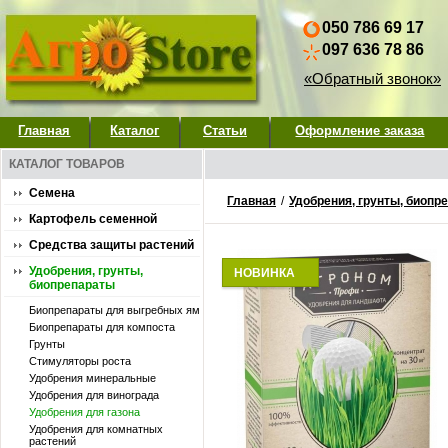
050 786 69 17
097 636 78 86
«Обратный звонок»
Главная
Каталог
Статьи
Оформление заказа
КАТАЛОГ ТОВАРОВ
Семена
Главная
/
Удобрения, грунты, биопр
Картофель семенной
Средства защиты растений
Удобрения, грунты,
НОВИНКА
биопрепараты
Биопрепараты для выгребных ям
Биопрепараты для компоста
Грунты
Стимуляторы роста
Удобpения минеральные
Удобрения для винограда
Удобрения для газона
Удобрения для комнатных
растений