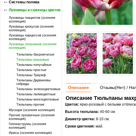
Системы полива
Луковицы и саженцы цветов
Луковицы гиацинтов (осенняя
коллекция)
Луковицы крокусов (осенняя
коллекция)
Луковицы нарциссов (осенняя
коллекция)
Луковицы тюльпанов (осенняя
коллекция)
Тюльпаны бахромчатые
Тюльпаны махровые
Тюльпаны попугайные
Тюльпаны простые
Тюльпаны Триумф
Тюльпаны Дарвиновы
гибриды
Описание
Отзывы(
Нет
) / На
Тюльпаны зеленоцветковые
Тюльпаны лилиецветные
Описание Тюльпаны махро
Тюльпаны многоцветковые
Цветок:
ярко-розовый с белыми отблеск
Тюльпаны прочие
Мускари (осенняя коллекция)
Высота тюльпана:
40-60 см.
Прочие луковичные (осенняя
коллекция)
Диаметр цветка:
8-10 см.
Гиппеаструмы (осенняя
Сроки цветения:
май.
коллекция)
Ирисы (осенняя коллекция)