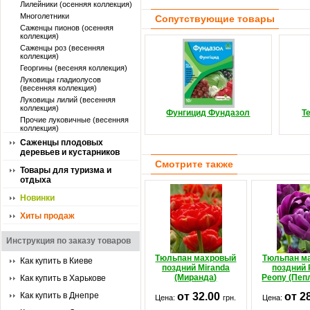
Лилейники (осенняя коллекция)
Многолетники
Сопутствующие товары
Саженцы пионов (осенняя
коллекция)
Саженцы роз (весенняя
коллекция)
Георгины (весеняя коллекция)
Луковицы гладиолусов
(весенняя коллекция)
Луковицы лилий (весенняя
коллекция)
Фунгицид Фундазол
Т
Прочие луковичные (весенняя
коллекция)
Саженцы плодовых
деревьев и кустарников
Смотрите также
Товары для туризма и
отдыха
Новинки
Хиты продаж
Инструкция по заказу товаров
Тюльпан махровый
Тюльпан м
Как купить в Киеве
поздний Miranda
поздний 
(Миранда)
Peony (Пеп
Как купить в Харькове
Как купить в Днепре
от 32.00
от 2
Цена:
грн.
Цена: