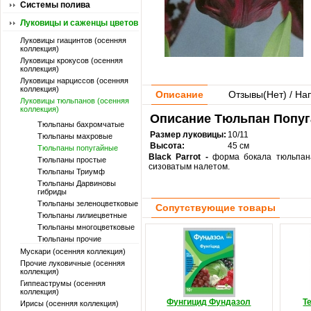
Системы полива
Луковицы и саженцы цветов
Луковицы гиацинтов (осенняя
коллекция)
Луковицы крокусов (осенняя
коллекция)
Луковицы нарциссов (осенняя
коллекция)
Описание
Отзывы(
Нет
) / На
Луковицы тюльпанов (осенняя
коллекция)
Описание Тюльпан Попуга
Тюльпаны бахромчатые
Размер луковицы:
10/11
Тюльпаны махровые
Высота:
45 см
Тюльпаны попугайные
Black Parrot -
форма бокала тюльпана
Тюльпаны простые
сизоватым налетом.
Тюльпаны Триумф
Тюльпаны Дарвиновы
гибриды
Тюльпаны зеленоцветковые
Сопутствующие товары
Тюльпаны лилиецветные
Тюльпаны многоцветковые
Тюльпаны прочие
Мускари (осенняя коллекция)
Прочие луковичные (осенняя
коллекция)
Гиппеаструмы (осенняя
коллекция)
Фунгицид Фундазол
Т
Ирисы (осенняя коллекция)