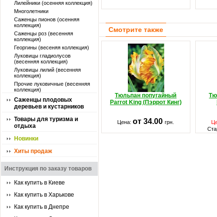
Лилейники (осенняя коллекция)
Многолетники
Саженцы пионов (осенняя
коллекция)
Смотрите также
Саженцы роз (весенняя
коллекция)
Георгины (весеняя коллекция)
Луковицы гладиолусов
(весенняя коллекция)
Луковицы лилий (весенняя
коллекция)
Прочие луковичные (весенняя
коллекция)
Тюльпан попугайный
Тю
Саженцы плодовых
Parrot King (Пэррот Кинг)
деревьев и кустарников
Товары для туризма и
от 34.00
Цена:
грн.
Ц
отдыха
Ста
Новинки
Хиты продаж
Инструкция по заказу товаров
Как купить в Киеве
Как купить в Харькове
Как купить в Днепре