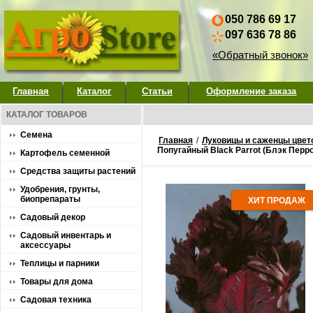
050 786 69 17
097 636 78 86
«Обратный звонок»
Главная
Каталог
Статьи
Оформление заказа
КАТАЛОГ ТОВАРОВ
Семена
Главная
/
Луковицы и саженцы цвет
Попугайный Black Parrot (Блэк Перро
Картофель семенной
Средства защиты растений
Удобрения, грунты,
биопрепараты
ХИТ ПРОДАЖ
Садовый декор
Садовый инвентарь и
аксессуары
Теплицы и парники
Товары для дома
Садовая техника