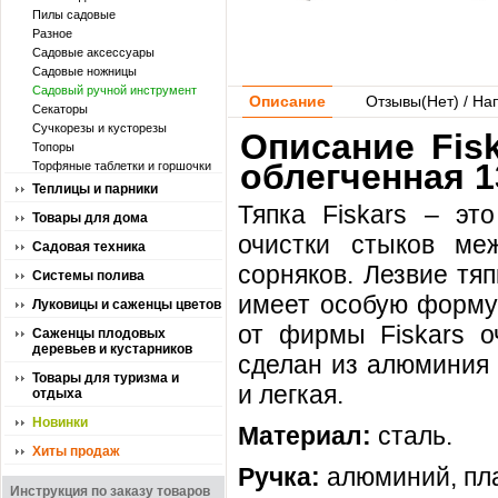
Пилы садовые
Разное
Садовые аксессуары
Садовые ножницы
Садовый ручной инструмент
Описание
Отзывы(
Нет
) / На
Секаторы
Сучкорезы и кусторезы
Описание Fisk
Топоры
облегченная 1
Торфяные таблетки и горшочки
Теплицы и парники
Тяпка Fiskars – эт
Товары для дома
очистки стыков ме
Садовая техника
сорняков. Лезвие тя
Системы полива
имеет особую форму,
Луковицы и саженцы цветов
от фирмы Fiskars о
Саженцы плодовых
деревьев и кустарников
сделан из алюминия 
Товары для туризма и
и легкая.
отдыха
Новинки
Материал:
сталь.
Хиты продаж
Ручка:
алюминий, пла
Инструкция по заказу товаров