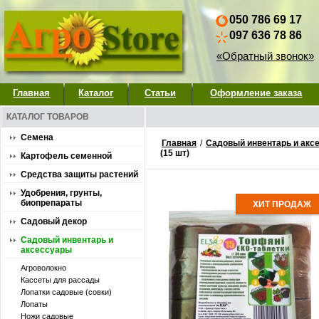
050 786 69 17
097 636 78 86
«Обратный звонок»
Главная
Каталог
Статьи
Оформление заказа
КАТАЛОГ ТОВАРОВ
Семена
Главная
/
Садовый инвентарь и акс
(15 шт)
Картофель семенной
Средства защиты растений
Удобрения, грунты,
биопрепараты
ХИТ ПРОДАЖ
Садовый декор
Садовый инвентарь и
аксессуары
Агроволокно
Кассеты для рассады
Лопатки садовые (совки)
Лопаты
Ножи садовые