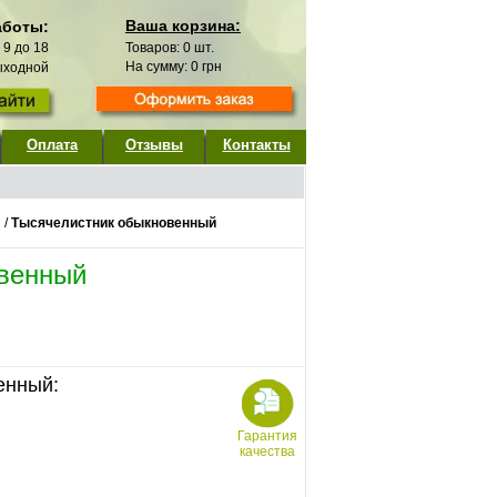
Ваша корзина:
аботы:
с 9 до 18
Товаров:
0
шт.
На сумму:
0
грн
выходной
Оплата
Отзывы
Контакты
/
Тысячелистник обыкновенный
венный
енный:
Гарантия
качества