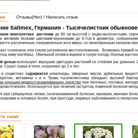
ие
Отзывы(
Нет
) / Написать отзыв
ние Satimex, Германия - Тысячелистник обыкнов
енное многолетнее растение
до 90 см высотой с редко-волосистыми, сер
 и мелкими белыми цветками-корзинками до 0,7см в диаметре, собранны
ристо-рассеченные, направленные косо вверх, со своеобразным запахом при 
ает солнечное или слегка затенённое местоположение. Возможен прямой пос
 под зиму (октябрь). Обильный полив в жаркую и сухую погоду. Осенью растени
ой целью
используют верхушки цветущих растений со стеблем (не длиннее 1
и. Сушат сырье в тени, сохраняют до 2-х лет.
 и соцветиях
содержится
алкалоиды, эфирные масла, дубильные вещества
каротин, витамины с и к. Трава тысячелистника обладает высокой бакте
как хорошее кровоостанавливающее средство
при легочных, носовых, желуд
кровотечениях. Используется при лечении гастритов, язвенной болезни желу
т
при туберкулезе легких, почечнокаменной болезни, малярии, женских бол
локровии и головных болях, при простуде, нервных заболеваниях и гипертонии
те также