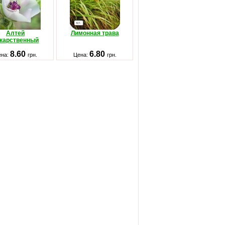
Алтей
Лимонная трава
карственный
8.60
6.80
ена:
грн.
Цена:
грн.