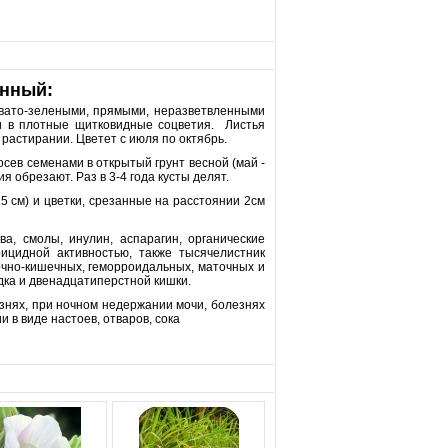
енный:
овато-зелеными, прямыми, неразветвленными
ми в плотные щитковидные соцветия. Листья
растирании. Цветет с июля по октябрь.
ев семенами в открытый грунт весной (май -
я обрезают. Раз в 3-4 года кусты делят.
5 см) и цветки, срезанные на расстоянии 2см
, смолы, инулин, аспарагин, органические
рицидной активностью, также тысячелистник
очно-кишечных, геморроидальных, маточных и
дка и двенадцатиперстной кишки.
езнях, при ночном недержании мочи, болезнях
 в виде настоев, отваров, сока