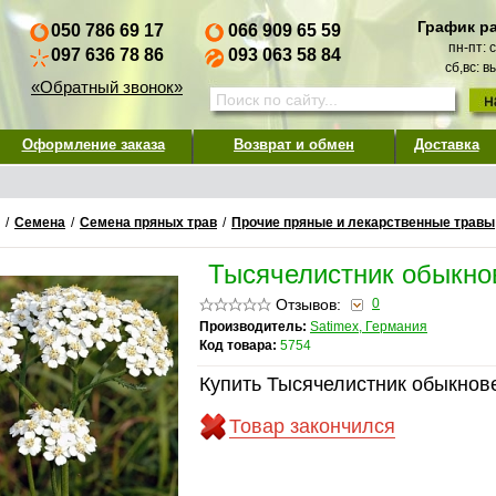
График р
050 786 69 17
066 909 65 59
пн-пт: 
097 636 78 86
093 063 58 84
сб,вс: 
«Обратный звонок»
Оформление заказа
Возврат и обмен
Доставка
/
Семена
/
Семена пряных трав
/
Прочие пряные и лекарственные травы
Тысячелистник обыкно
Отзывов:
0
Производитель:
Satimex, Германия
Код товара:
5754
Купить Тысячелистник обыкнов
Товар закончился