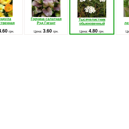
ендула
Горчица салатная
Тысячелистник
ственная
Рэд Гигант
ле
обыкновенный
4.60
3.60
4.80
грн.
Цена:
грн.
Цена:
грн.
Ц