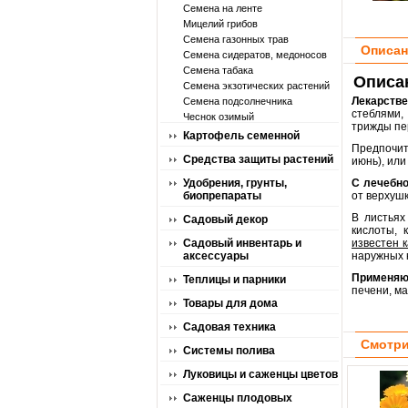
Семена на ленте
Мицелий грибов
Семена газонных трав
Описан
Семена сидератов, медоносов
Семена табака
Описа
Семена экзотических растений
Лекарств
Семена подсолнечника
стеблями,
Чеснок озимый
трижды пе
Картофель семенной
Предпочит
Средства защиты растений
июнь), или
Удобрения, грунты,
С лечебн
биопрепараты
от верхушк
В листьях
Садовый декор
кислоты, 
Садовый инвентарь и
известен 
аксессуары
наружных 
Применяю
Теплицы и парники
печени, ма
Товары для дома
Садовая техника
Смотри
Системы полива
Луковицы и саженцы цветов
Саженцы плодовых