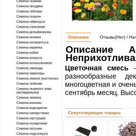
Семена газании
Семена гвоздики
Семена гейхеры
Семена георгин
Семена гибискуса
Семена глоксинии
Семена дельфиниума
Описание
Отзывы(
Нет
) / На
Семена ипомеи
Семена катарантуса
Описание А
Семена кермека
Семена кобеи
Неприхотлива
Семена колеуса
Семена колокольчиков
Цветочная смесь
-
Семена лаванды
Семена лаватеры
разнообразные де
Семена левкоя (маттиолы)
многоцветная и очен
Семена лобелии
Семена львиного зева
сентябрь месяц. Высо
(антирринума)
Семена люпина
Семена мальвы
Семена маргаритки
Сопутствующие товары
Семена наперстянки
Семена настурции
Семена пеларгонии
Семена петунии
Семена подсолнуха