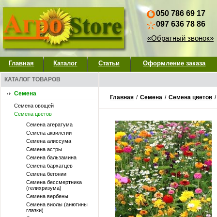
050 786 69 17
097 636 78 86
«Обратный звонок»
Главная
Каталог
Статьи
Оформление заказа
КАТАЛОГ ТОВАРОВ
Семена
Главная
/
Семена
/
Семена цветов
Семена овощей
Семена цветов
Семена агератума
Семена аквилегии
Семена алиссума
Семена астры
Семена бальзамина
Семена бархатцев
Семена бегонии
Семена бессмертника
(гелихризума)
Семена вербены
Семена виолы (анютины
глазки)