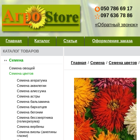
050 786 69 17
097 636 78 86
«Обратный звонок»
Главная
Каталог
Статьи
Оформление заказа
КАТАЛОГ ТОВАРОВ
Семена
Главная
/
Семена
/
Семена цветов
Семена овощей
Семена цветов
Семена агератума
Семена аквилегии
Семена алиссума
Семена астры
Семена бальзамина
Семена бархатцев
Семена бегонии
Семена бессмертника
(гелихризума)
Семена вербены
Семена виолы (анютины
глазки)