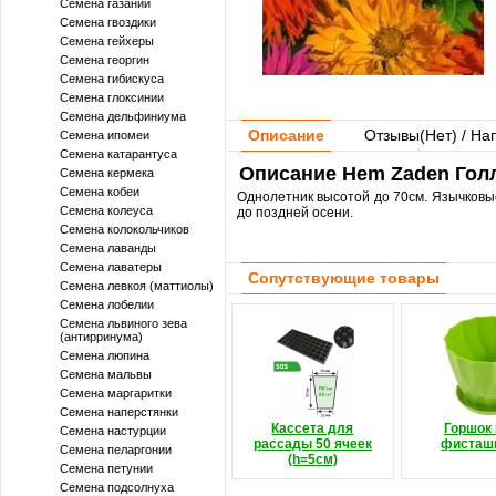
Семена газании
Семена гвоздики
Семена гейхеры
Семена георгин
Семена гибискуса
Семена глоксинии
Семена дельфиниума
Описание
Отзывы(
Нет
) / На
Семена ипомеи
Семена катарантуса
Описание Hem Zaden Голл
Семена кермека
Семена кобеи
Однолетник высотой до 70см. Язычковые
Семена колеуса
до поздней осени.
Семена колокольчиков
Семена лаванды
Семена лаватеры
Сопутствующие товары
Семена левкоя (маттиолы)
Семена лобелии
Семена львиного зева
(антирринума)
Семена люпина
Семена мальвы
Семена маргаритки
Семена наперстянки
Кассета для
Горшок 
Семена настурции
рассады 50 ячеек
фисташ
Семена пеларгонии
(h=5см)
Семена петунии
Семена подсолнуха