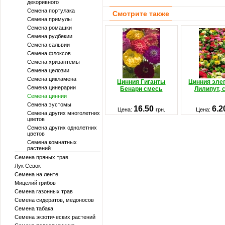
декоривного
Семена портулака
Смотрите также
Семена примулы
Семена ромашки
Семена рудбекии
Семена сальвии
Семена флоксов
Семена хризантемы
Семена целозии
Семена цикламена
Цинния Гиганты
Цинния эле
Семена цинерарии
Бенари смесь
Лилипут, 
Семена циннии
Семена эустомы
16.50
6.
Цена:
грн.
Цена:
Семена других многолетних
цветов
Семена других однолетних
цветов
Семена комнатных
растений
Семена пряных трав
Лук Севок
Семена на ленте
Мицелий грибов
Семена газонных трав
Семена сидератов, медоносов
Семена табака
Семена экзотических растений