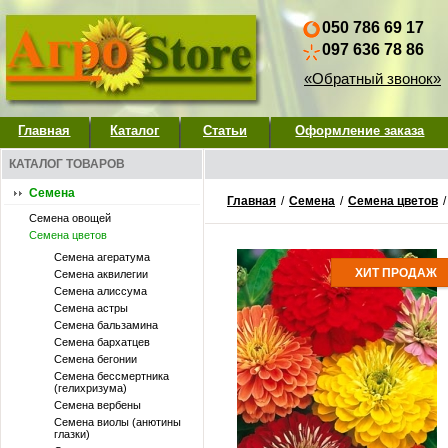
050 786 69 17
097 636 78 86
«Обратный звонок»
Главная
Каталог
Статьи
Оформление заказа
КАТАЛОГ ТОВАРОВ
Семена
Главная
/
Семена
/
Семена цветов
Семена овощей
Семена цветов
Семена агератума
ХИТ ПРОДАЖ
Семена аквилегии
Семена алиссума
Семена астры
Семена бальзамина
Семена бархатцев
Семена бегонии
Семена бессмертника
(гелихризума)
Семена вербены
Семена виолы (анютины
глазки)