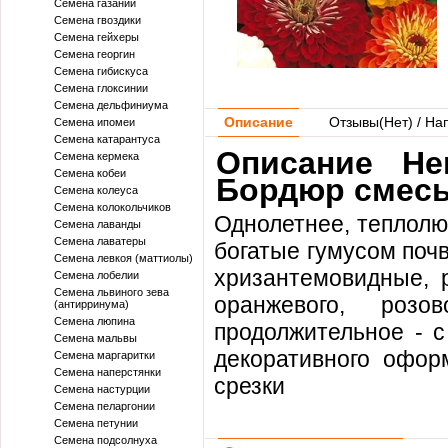
Семена газании
Семена гвоздики
Семена гейхеры
Семена георгин
Семена гибискуса
Семена глоксинии
Семена дельфиниума
Описание
Отзывы(
Нет
) / На
Семена ипомеи
Семена катарантуса
Описание He
Семена кермека
Семена кобеи
Бордюр смесь
Семена колеуса
Семена колокольчиков
Однолетнее, теплолю
Семена лаванды
Семена лаватеры
богатые гумусом поч
Семена левкоя (маттиолы)
хризантемовидные, р
Семена лобелии
Семена львиного зева
оранжевого, роз
(антирринума)
Семена люпина
продолжительное - с
Семена мальвы
декоративного оформ
Семена маргаритки
Семена наперстянки
срезки
Семена настурции
Семена пеларгонии
Семена петунии
Семена подсолнуха