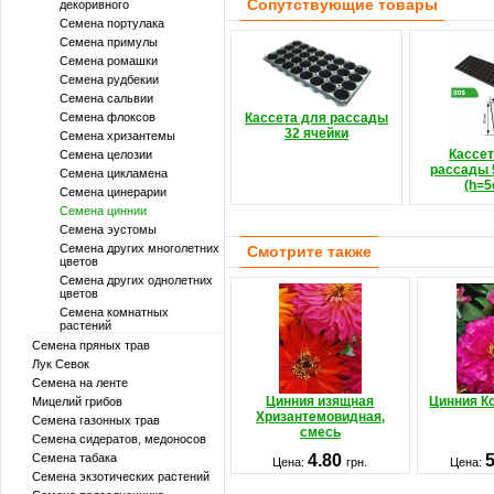
Сопутствующие товары
декоривного
Семена портулака
Семена примулы
Семена ромашки
Семена рудбекии
Семена сальвии
Семена флоксов
Кассета для рассады
32 ячейки
Семена хризантемы
Кассет
Семена целозии
рассады 
Семена цикламена
(h=5
Семена цинерарии
Семена циннии
Семена эустомы
Семена других многолетних
Смотрите также
цветов
Семена других однолетних
цветов
Семена комнатных
растений
Семена пряных трав
Лук Севок
Семена на ленте
Цинния изящная
Цинния К
Мицелий грибов
Хризантемовидная,
Семена газонных трав
смесь
Семена сидератов, медоносов
Семена табака
4.80
Цена:
грн.
Цена:
Семена экзотических растений