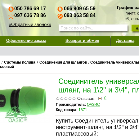
График р
050 786 69 17
066 909 65 59
пн-пт: 
097 636 78 86
093 063 58 84
сб,вс: 
«Обратный звонок»
Оформление заказа
Возврат и обмен
Доставка
/
Системы полива
/
Соединения для шлангов
/
Соединитель универсальны
ассовый
Соединитель универса
шланг, на 1\2" и 3\4",
Отзывов:
0
Производитель:
ОАЗИС
Код товара:
1871
Купить Соединитель универса
инструмент-шланг, на 1\2" и 3\4"
пластмассовый: