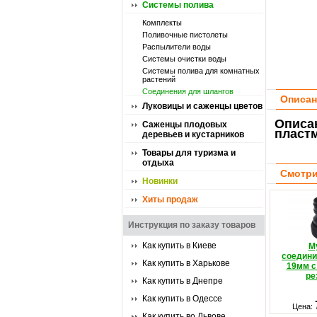
Системы полива
Комплекты
Поливочные пистолеты
Распылители воды
Системы очистки воды
Системы полива для комнатных
растений
Соединения для шлангов
Описан
Луковицы и саженцы цветов
Описа
Саженцы плодовых
пласт
деревьев и кустарников
Товары для туризма и
отдыха
Смотри
Новинки
Хиты продаж
Инструкция по заказу товаров
Как купить в Киеве
М
соедини
Как купить в Харькове
19мм с
ре
Как купить в Днепре
Как купить в Одессе
Цена:
Как купить во Львове