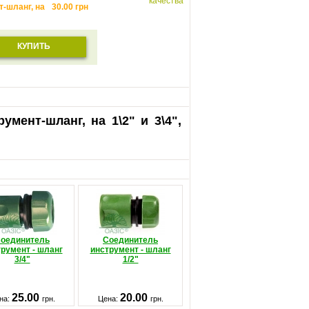
качества
-шланг, на
30.00
грн
КУПИТЬ
ент-шланг, на 1\2" и 3\4",
оединитель
Соединитель
румент - шланг
инструмент - шланг
3/4"
1/2"
25.00
20.00
на:
грн.
Цена:
грн.