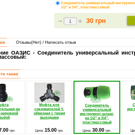
Соединитель универсальный инструмент
1\2" и 3\4", пластмассовый
30 грн
ие
Отзывы(
Нет
) / Написать отзыв
ние ОАЗИС - Соединитель универсальный инструм
массовый:
те также
уфта
Муфта для
С
Соединитель
тельная на
соединителей Y-
инст
универсальный
 наружной
образная с тремя
инструмент-шланг,
зьбой
выходами
на 1\2" и 3\4",
пластмассовый
7.00
15.00
30.00
грн.
Цена:
грн.
Цена:
грн.
Це