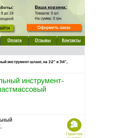
Ваша корзина:
аботы:
с 9 до 18
Товаров:
0
шт.
На сумму:
0
грн
выходной
Оплата
Отзывы
Контакты
й инструмент-шланг, на 1\2" и 3\4",
льный инструмент-
 пластмассовый
льный
,
Гарантия