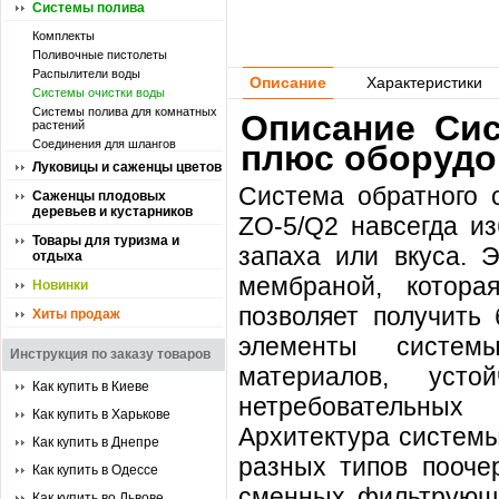
Системы полива
Комплекты
Поливочные пистолеты
Распылители воды
Описание
Характеристики
Системы очистки воды
Системы полива для комнатных
Описание Сис
растений
Соединения для шлангов
плюс оборудо
Луковицы и саженцы цветов
Система обратног
Саженцы плодовых
деревьев и кустарников
ZO-5/Q2 навсегда из
Товары для туризма и
запаха или вкуса. 
отдыха
мембраной, котора
Новинки
позволяет получить
Хиты продаж
элементы системы
Инструкция по заказу товаров
материалов, уст
Как купить в Киеве
нетребовательных
Как купить в Харькове
Архитектура системы
Как купить в Днепре
разных типов пооче
Как купить в Одессе
сменных фильтрующи
Как купить во Львове