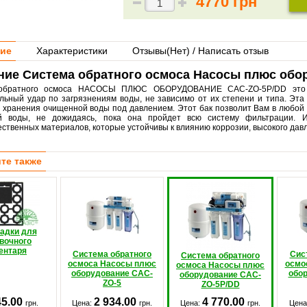
4770 грн
ие
Характеристики
Отзывы(
Нет
) / Написать отзыв
ние Система обратного осмоса Насосы плюс обо
обратного осмоса НАСОСЫ ПЛЮС ОБОРУДОВАНИЕ CAC-ZO-5P/DD это на
льный удар по загрязнениям воды, не зависимо от их степени и типа. Эта
я хранения очищенной воды под давлением. Этот бак позволит Вам в любо
й воды, не дожидаясь, пока она пройдет всю систему фильтрации. Из
ественных материалов, которые устойчивы к влиянию коррозии, высокого дав
те также
адки для
вочного
ентаря
Система обратного
Сис
Система обратного
осмоса Насосы плюс
осмо
осмоса Насосы плюс
оборудование CAC-
обо
оборудование CAC-
ZO-5
ZO-5P/DD
45.00
2 934.00
4 770.00
грн.
Цена:
грн.
Цена:
грн.
Цена