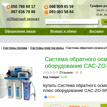
График р
050 786 69 17
066 909 65 59
пн-пт: 
097 636 78 86
093 063 58 84
сб,вс: 
«Обратный звонок»
Оформление заказа
Возврат и обмен
Доставка
/
Системы полива
/
Системы очистки воды
/
Система обратного осмоса
Система обратного ос
оборудование CAC-ZO
Отзывов:
0
Код товара:
3134
Купить Система обратного осм
плюс оборудование CAC-ZO-5P
5243