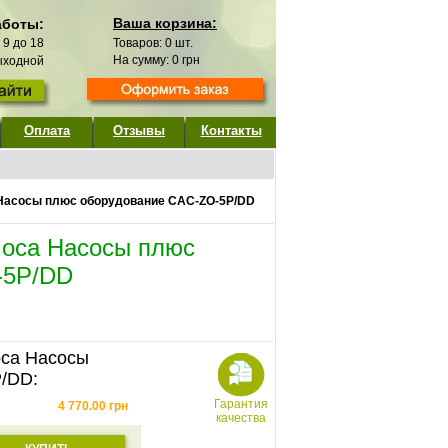
Ваша корзина:
аботы:
с 9 до 18
Товаров:
0
шт.
На сумму:
0
грн
выходной
Оплата
Отзывы
Контакты
 Насосы плюс оборудование CAC-ZO-5P/DD
моса Насосы плюс
-5P/DD
оса Насосы
/DD:
Гарантия
4 770.00
грн
качества