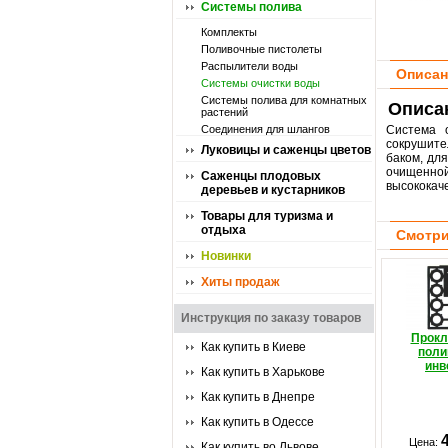
Системы полива
Комплекты
Поливочные пистолеты
Распылители воды
Описан
Системы очистки воды
Системы полива для комнатных
Описа
растений
Соединения для шлангов
Система 
сокрушите
Луковицы и саженцы цветов
баком, дл
очищенно
Саженцы плодовых
высококач
деревьев и кустарников
Товары для туризма и
отдыха
Смотри
Новинки
Хиты продаж
Инструкция по заказу товаров
Прокл
Как купить в Киеве
поли
инв
Как купить в Харькове
Как купить в Днепре
Как купить в Одессе
Цена:
Как купить во Львове