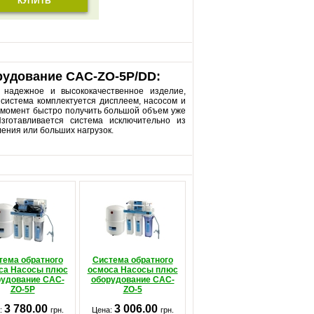
КУПИТЬ
рудование CAC-ZO-5P/DD:
дежное и высококачественное изделие,
 система комплектуется дисплеем, насосом и
й момент быстро получить большой объем уже
готавливается система исключительно из
ления или больших нагрузок.
тема обратного
Система обратного
са Насосы плюс
осмоса Насосы плюс
рудование CAC-
оборудование CAC-
ZO-5P
ZO-5
3 780.00
3 006.00
:
грн.
Цена:
грн.