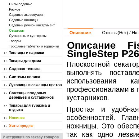
Пилы садовые
Разное
Садовые аксессуары
Садовые ножницы
Садовый ручной инструмент
Секаторы
Описание
Отзывы(
Нет
) / На
Сучкорезы и кусторезы
Топоры
Описание Fi
Торфяные таблетки и горшочки
SingleStep P26
Теплицы и парники
Товары для дома
Плоскостной секато
Садовая техника
выполнять постав
Системы полива
использования 
Луковицы и саженцы цветов
профессионалами в п
Саженцы плодовых
кустарников.
деревьев и кустарников
Товары для туризма и
Простая и удобна
отдыха
особенностей. Гла
Новинки
ножницы. Это обеспе
Хиты продаж
так как одно лезви
Инструкция по заказу товаров