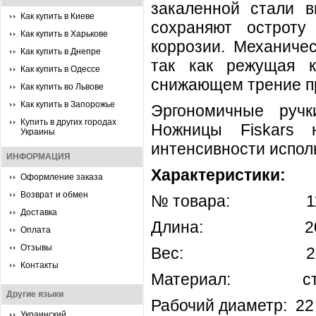
закаленной стали в
Как купить в Киеве
сохраняют остроту
Как купить в Харькове
коррозии. Механиче
Как купить в Днепре
так как режущая к
Как купить в Одессе
снижающем трение пр
Как купить во Львове
Как купить в Запорожье
Эргономичные руч
Купить в других городах
Ножницы Fiskars 
Украины
интенсивности испол
ИНФОРМАЦИЯ
Характеристики:
Оформление заказа
Возврат и обмен
№ товара: 11
Доставка
Длина: 208
Оплата
Отзывы
Вес: 200
Контакты
Материал: ст
Другие языки
Рабочий диаметр: 22
Украинский