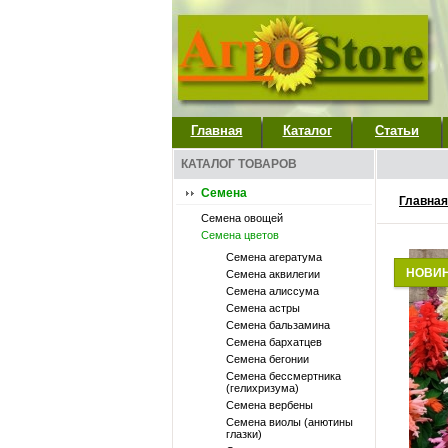
Главная
Каталог
Статьи
КАТАЛОГ ТОВАРОВ
Семена
Главная
Семена овощей
Семена цветов
Семена агератума
НОВИ
Семена аквилегии
Семена алиссума
Семена астры
Семена бальзамина
Семена бархатцев
Семена бегонии
Семена бессмертника
(гелихризума)
Семена вербены
Семена виолы (анютины
глазки)