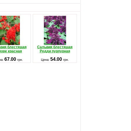
вия блестящая
Сальвия блестящая
оре красная
Редди пурпурная
67.00
54.00
на:
грн.
Цена:
грн.