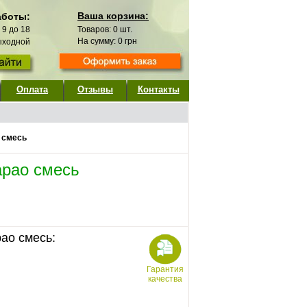
Ваша корзина:
аботы:
с 9 до 18
Товаров:
0
шт.
На сумму:
0
грн
выходной
Оплата
Отзывы
Контакты
 смесь
рао смесь
ао смесь:
Гарантия
качества