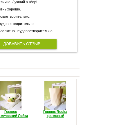
лично. Лучший выбор!
ень хорошо.
овлетворительно.
еудовлетворительно
солютно неудовлетворительно
ДОБАВИТЬ ОТЗЫВ
Горшок
Горшок Rocka
амический Лейка
кремовый