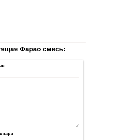
тящая Фарао смесь:
ыв
товара