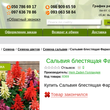
График р
050 786 69 17
066 909 65 59
пн-пт: 
097 636 78 86
093 063 58 84
сб,вс: 
«Обратный звонок»
Оформление заказа
Возврат и обмен
Доставка
/
Семена
/
Семена цветов
/
Семена сальвии
/
Сальвия блестящая Фарао
Сальвия блестящая Фа
НКА
Отзывов:
0
Производитель:
Hem Zaden Голландия
Код товара:
8369
Купить Сальвия блестящая Фар
Товар закончился