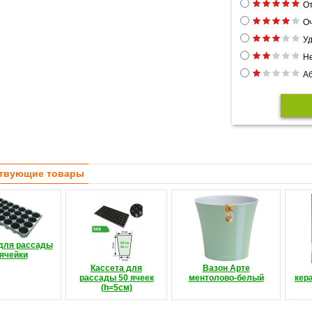
От
Оч
Уд
Н
Аб
твующие товары
 для рассады
 ячейки
Кассета для
Вазон Арте
рассады 50 ячеек
ментолово-белый
кер
(h=5см)