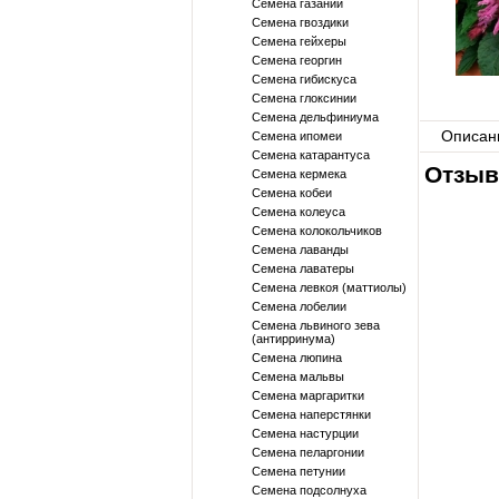
Семена газании
Семена гвоздики
Семена гейхеры
Семена георгин
Семена гибискуса
Семена глоксинии
Семена дельфиниума
Описан
Семена ипомеи
Семена катарантуса
Отзыв
Семена кермека
Семена кобеи
Семена колеуса
Семена колокольчиков
Семена лаванды
Семена лаватеры
Семена левкоя (маттиолы)
Семена лобелии
Семена львиного зева
(антирринума)
Семена люпина
Семена мальвы
Семена маргаритки
Семена наперстянки
Семена настурции
Семена пеларгонии
Семена петунии
Семена подсолнуха