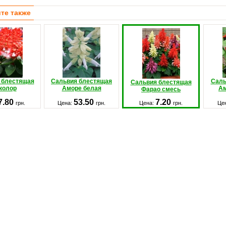
те также
 блестящая
Сальвия блестящая
Саль
Сальвия блестящая
колор
Аморе белая
Ам
Фарао смесь
7.80
53.50
7.20
грн.
Цена:
грн.
Цена:
грн.
Це