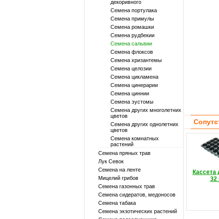
декоривного
Семена портулака
Семена примулы
Семена ромашки
Семена рудбекии
Семена сальвии
Семена флоксов
Семена хризантемы
Семена целозии
Семена цикламена
Семена цинерарии
Семена циннии
Семена эустомы
Семена других многолетних
цветов
Сопутс
Семена других однолетних
цветов
Семена комнатных
растений
Семена пряных трав
Лук Севок
Семена на ленте
Кассета
Мицелий грибов
32
Семена газонных трав
Семена сидератов, медоносов
Семена табака
Семена экзотических растений