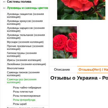
Системы полива
Луковицы и саженцы цветов
Луковицы гиацинтов (осенняя
коллекция)
Луковицы крокусов (осенняя
коллекция)
Луковицы нарциссов (осенняя
коллекция)
Луковицы тюльпанов (осенняя
коллекция)
Мускари (осенняя коллекция)
Прочие луковичные (осенняя
коллекция)
Гиппеаструмы (осенняя
коллекция)
Ирисы (осенняя коллекция)
Лилейники (осенняя коллекция)
Многолетники
Описание
Отзывы(
Нет
) / 
Саженцы пионов (осенняя
коллекция)
Отзывы о Украина - Ро
Саженцы роз (весенняя
коллекция)
Розы чайно-гибридные
Розы плетистые
Розы почвопокровные
Розы флорибунда
Розы шраб