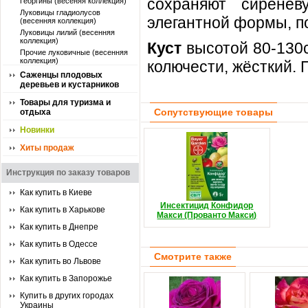
сохраняют сиренев
Георгины (весеняя коллекция)
Луковицы гладиолусов
элегантной формы, по
(весенняя коллекция)
Луковицы лилий (весенняя
коллекция)
Куст
высотой 80-130
Прочие луковичные (весенняя
коллекция)
колючести, жёсткий. 
Саженцы плодовых
деревьев и кустарников
Товары для туризма и
Сопутствующие товары
отдыха
Новинки
Хиты продаж
Инструкция по заказу товаров
Как купить в Киеве
Инсектицид Конфидор
Как купить в Харькове
Макси (Прованто Макси)
Как купить в Днепре
Как купить в Одессе
Смотрите также
Как купить во Львове
Как купить в Запорожье
Купить в других городах
Украины