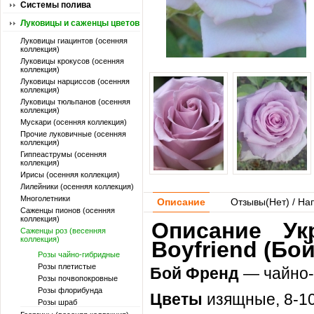
Системы полива
Луковицы и саженцы цветов
Луковицы гиацинтов (осенняя
коллекция)
Луковицы крокусов (осенняя
коллекция)
Луковицы нарциссов (осенняя
коллекция)
Луковицы тюльпанов (осенняя
коллекция)
Мускари (осенняя коллекция)
Прочие луковичные (осенняя
коллекция)
Гиппеаструмы (осенняя
коллекция)
Ирисы (осенняя коллекция)
Лилейники (осенняя коллекция)
Многолетники
Описание
Отзывы(
Нет
) / На
Саженцы пионов (осенняя
коллекция)
Описание Ук
Саженцы роз (весенняя
коллекция)
Boyfriend (Бо
Розы чайно-гибридные
Розы плетистые
Бой Френд
— чайно-
Розы почвопокровные
Розы флорибунда
Цветы
изящные, 8-10
Розы шраб