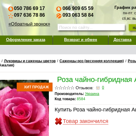
График р
050 786 69 17
066 909 65 59
пн-пт: 
097 636 78 86
093 063 58 84
сб,вс: 
«Обратный звонок»
Оформление заказа
Возврат и обмен
Доставка
/
Луковицы и саженцы цветов
/
Саженцы роз (весенняя коллекция)
/
Роз
(Амалия)
Роза чайно-гибридная 
ХИТ ПРОДАЖ
Отзывов:
0
Производитель:
Украина
Код товара:
8584
Купить Роза чайно-гибридная A
Товар закончился