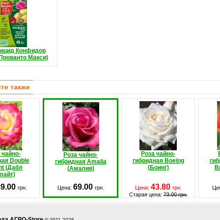
тицид Конфидор
Прованто Макси)
те также
 чайно-
Роза чайно-
Роза чайно-
ная Double
гибридная Boeing
гиб
гибридная Amalia
ht (Дабл
(Боинг)
B
(Амалия)
лайт)
89.00
69.00
43.80
грн.
Цена:
грн.
Цена:
грн.
Це
Старая цена:
73.00 грн.
ода АГРО-Store
© 2011-2026