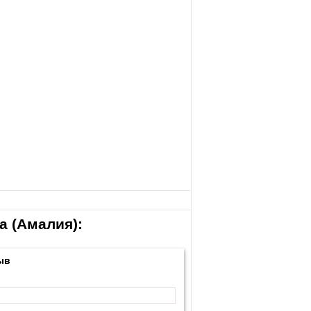
a (Амалия):
ыв