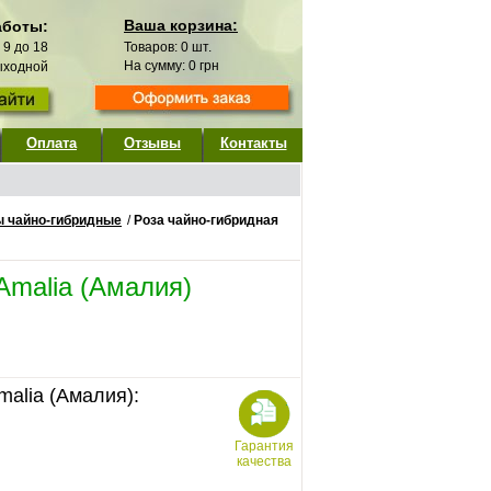
Ваша корзина:
аботы:
с 9 до 18
Товаров:
0
шт.
На сумму:
0
грн
выходной
Оплата
Отзывы
Контакты
ы чайно-гибридные
/
Роза чайно-гибридная
Amalia (Амалия)
malia (Амалия):
Гарантия
качества