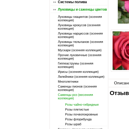
Системы полива
Луковицы и саженцы цветов
Луковицы гиацинтов (осенняя
коллекция)
Луковицы крокусов (осенняя
коллекция)
Луковицы нарциссов (осенняя
коллекция)
Луковицы тюльпанов (осенняя
коллекция)
Мускари (осенняя коллекция)
Прочие луковичные (осенняя
коллекция)
Гиппеаструмы (осенняя
коллекция)
Ирисы (осенняя коллекция)
Лилейники (осенняя коллекция)
Многолетники
Описан
Саженцы пионов (осенняя
коллекция)
Отзыв
Саженцы роз (весенняя
коллекция)
Розы чайно-гибридные
Розы плетистые
Розы почвопокровные
Розы флорибунда
Розы шраб