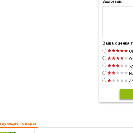
Ваш отзыв:
Ваша оценка 
От
Оч
Уд
Н
Аб
твующие товары