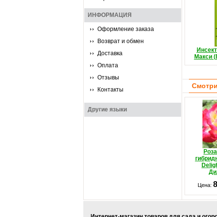
ИНФОРМАЦИЯ
Оформление заказа
Возврат и обмен
Инсек
Доставка
Макси (
Оплата
Отзывы
Смотри
Контакты
Другие языки
Роза
гибрид
Delig
Ди
Цена:
Интернет-магазин товаров для сада и огор