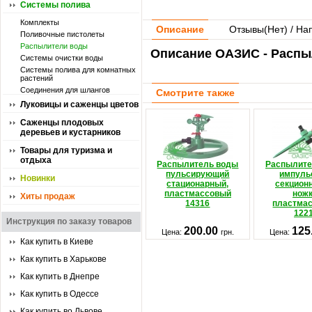
Системы полива
Комплекты
Описание
Отзывы(
Нет
) / На
Поливочные пистолеты
Распылители воды
Описание ОАЗИС - Распы
Системы очистки воды
Системы полива для комнатных
растений
Соединения для шлангов
Смотрите также
Луковицы и саженцы цветов
Саженцы плодовых
деревьев и кустарников
Товары для туризма и
отдыха
Распылитель воды
Распылите
пульсирующий
импуль
Новинки
стационарный,
секцион
пластмассовый
ножк
Хиты продаж
14316
пластма
122
Инструкция по заказу товаров
200.00
125
Цена:
грн.
Цена:
Как купить в Киеве
Как купить в Харькове
Как купить в Днепре
Как купить в Одессе
Как купить во Львове