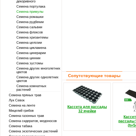
декоривного
Семена портулака
Семена примулы
Семена ромашки
Семена рудбекии
Семена сальвии
Семена флоксов
Семена хризантемы
Семена целозии
Семена цикламена
Семена цинерарии
Семена циннии
Семена эустомы
Семена других многолетних
цветов
Сопутствующие товары
Семена других однолетних
цветов
Семена комнатных
растений
Семена пряных трав
Лук Севок
Семена на ленте
Кассета для рассады
Мицелий грибов
32 ячейки
Семена газонных трав
Кассет
Семена сидератов, медоносов
рассады 
(h=5
Семена табака
Семена экзотических растений