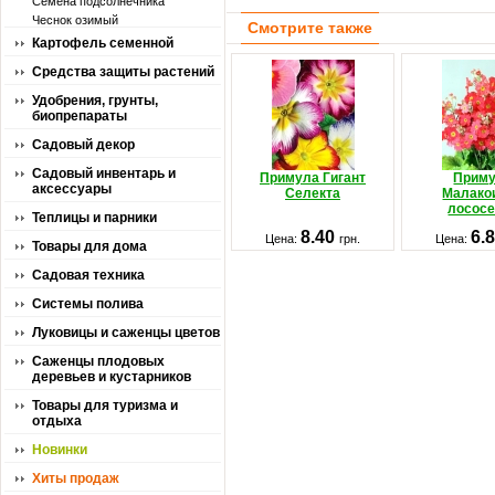
Семена подсолнечника
Чеснок озимый
Смотрите также
Картофель семенной
Средства защиты растений
Удобрения, грунты,
биопрепараты
Садовый декор
Садовый инвентарь и
Примула Гигант
Прим
аксессуары
Селекта
Малако
лосос
Теплицы и парники
8.40
6.
Цена:
грн.
Цена:
Товары для дома
Садовая техника
Системы полива
Луковицы и саженцы цветов
Саженцы плодовых
деревьев и кустарников
Товары для туризма и
отдыха
Новинки
Хиты продаж