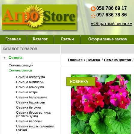
050 786 69 17
097 636 78 86
«Обратный звонок»
Главная
Каталог
Статьи
Оформление заказа
КАТАЛОГ ТОВАРОВ
Семена
Главная
/
Семена
/
Семена цветов
Семена овощей
Семена цветов
Семена агератума
НОВИНКА
Семена аквилегии
Семена алиссума
Семена астры
Семена бальзамина
Семена бархатцев
Семена бегонии
Семена бессмертника
(гелихризума)
Семена вербены
Семена виолы (анютины
глазки)