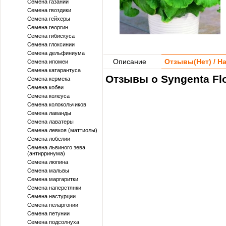
Семена газании
Семена гвоздики
Семена гейхеры
Семена георгин
Семена гибискуса
Семена глоксинии
Семена дельфиниума
Описание
Отзывы(
Нет
) / 
Семена ипомеи
Семена катарантуса
Отзывы о Syngenta Fl
Семена кермека
Семена кобеи
Семена колеуса
Семена колокольчиков
Семена лаванды
Семена лаватеры
Семена левкоя (маттиолы)
Семена лобелии
Семена львиного зева
(антирринума)
Семена люпина
Семена мальвы
Семена маргаритки
Семена наперстянки
Семена настурции
Семена пеларгонии
Семена петунии
Семена подсолнуха