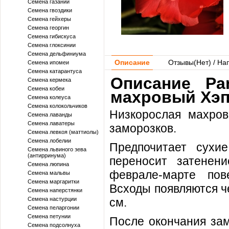
Семена газании
Семена гвоздики
Семена гейхеры
Семена георгин
Семена гибискуса
Семена глоксинии
Семена дельфиниума
Описание
Отзывы(
Нет
) / На
Семена ипомеи
Семена катарантуса
Описание Pa
Семена кермека
Семена кобеи
махровый Хэп
Семена колеуса
Семена колокольчиков
Низкорослая махров
Семена лаванды
Семена лаватеры
заморозков.
Семена левкоя (маттиолы)
Семена лобелии
Предпочитает сухи
Семена львиного зева
(антирринума)
переносит затенен
Семена люпина
феврале-марте пов
Семена мальвы
Семена маргаритки
Всходы появляются ч
Семена наперстянки
Семена настурции
см.
Семена пеларгонии
Семена петунии
После окончания зам
Семена подсолнуха