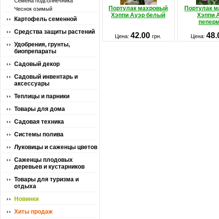
Семена подсолнечника
Портулак махровый
Портулак 
Чеснок озимый
Хэппи Ауэр белый
Хэппи 
Картофель семенной
пепер
Средства защиты растений
42.00
48
Цена:
грн.
Цена:
Удобрения, грунты,
биопрепараты
Садовый декор
Садовый инвентарь и
аксессуары
Теплицы и парники
Товары для дома
Садовая техника
Системы полива
Луковицы и саженцы цветов
Саженцы плодовых
деревьев и кустарников
Товары для туризма и
отдыха
Новинки
Хиты продаж