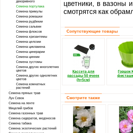
декоривного
цветники, в вазоны 
Семена портулака
смотрятся как обрам
Семена примулы
Семена ромашки
Семена рудбекии
Семена сальвии
Сопутствующие товары
Семена флоксов
Семена хризантемы
Семена целозии
Семена цикламена
Семена цинерарии
Семена циннии
Семена эустомы
Семена других многолетних
цветов
Кассета для
Горшок 
Семена других однолетних
рассады 50 ячеек
фисташ
цветов
(h=5см)
Семена комнатных
растений
Семена пряных трав
Смотрите также
Лук Севок
Семена на ленте
Мицелий грибов
Семена газонных трав
Семена сидератов, медоносов
Семена табака
Семена экзотических растений