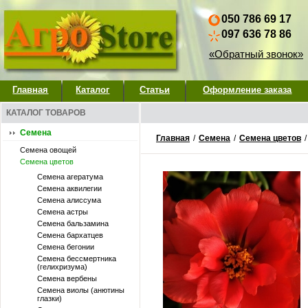
050 786 69 17
097 636 78 86
«Обратный звонок»
Главная
Каталог
Статьи
Оформление заказа
КАТАЛОГ ТОВАРОВ
Семена
Главная
/
Семена
/
Семена цветов
Семена овощей
Семена цветов
Семена агератума
Семена аквилегии
Семена алиссума
Семена астры
Семена бальзамина
Семена бархатцев
Семена бегонии
Семена бессмертника
(гелихризума)
Семена вербены
Семена виолы (анютины
глазки)