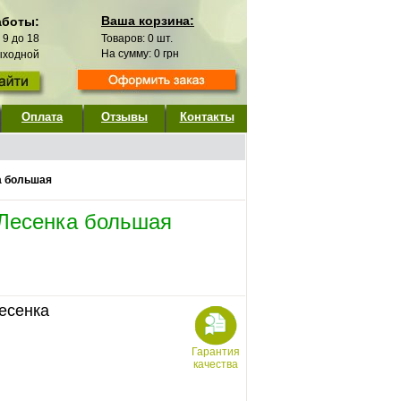
Ваша корзина:
аботы:
с 9 до 18
Товаров:
0
шт.
На сумму:
0
грн
выходной
Оплата
Отзывы
Контакты
а большая
 Лесенка большая
есенка
Гарантия
качества