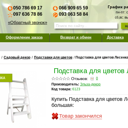
График р
050 786 69 17
066 909 65 59
пн-пт: 
097 636 78 86
093 063 58 84
сб,вс: 
«Обратный звонок»
Оформление заказа
Возврат и обмен
Доставка
/
Садовый декор
/
Подставки для цветов
/
Подставка для цветов Лесенк
Подставка для цветов
НКА
Отзывов:
0
Производитель:
Эльза-декор
Код товара:
6123
Купить Подставка для цветов Л
большая:
Товар закончился