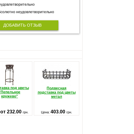
еудовлетворительно
солютно неудовлетворительно
ДОБАВИТЬ ОТЗЫВ
тавка под цветы
Подвесная
"Пепельное
подставка под цветы
кружево"
метал
от 232.00
403.00
:
грн.
Цена:
грн.