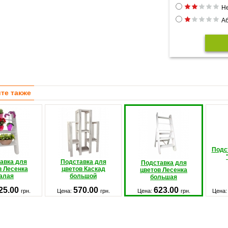
Н
Аб
те также
Подс
авка для
Подставка для
Подставка для
в Лесенка
цветов Каскад
цветов Лесенка
алая
большой
большая
25.00
570.00
623.00
грн.
Цена:
грн.
Цена:
грн.
Цена