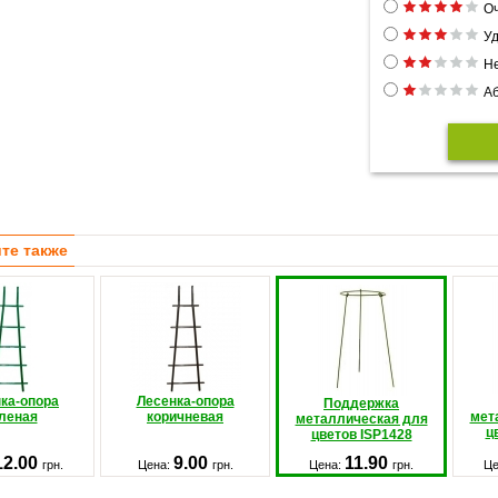
Оч
Уд
Н
Аб
те также
ка-опора
Лесенка-опора
Поддержка
леная
коричневая
мет
металлическая для
ц
цветов ISP1428
12.00
9.00
11.90
грн.
Цена:
грн.
Цена:
грн.
Це