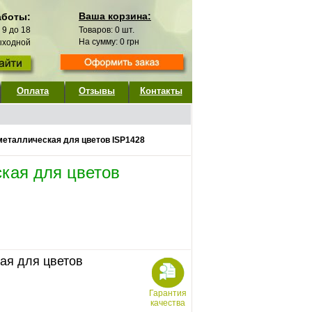
Ваша корзина:
аботы:
с 9 до 18
Товаров:
0
шт.
На сумму:
0
грн
выходной
Оплата
Отзывы
Контакты
еталлическая для цветов ISP1428
кая для цветов
ая для цветов
Гарантия
качества