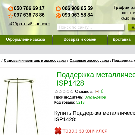
График р
050 786 69 17
066 909 65 59
пн-пт: 
097 636 78 86
093 063 58 84
сб,вс: 
«Обратный звонок»
Оформление заказа
Возврат и обмен
Доставка
/
Садовый инвентарь и аксессуары
/
Садовые аксессуары
/
Поддержка м
Поддержка металличес
ISP1428
Отзывов:
0
Производитель:
Эльза-декор
Код товара:
5218
Купить Поддержка металлическ
ISP1428:
Товар закончился