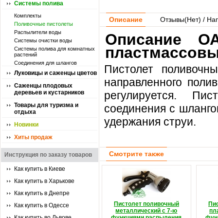
Системы полива
Комплекты
Описание
Отзывы(
Нет
) / На
Поливочные пистолеты
Распылители воды
Описание О
Системы очистки воды
пластмассовы
Системы полива для комнатных
растений
Соединения для шлангов
Пистолет поливочн
Луковицы и саженцы цветов
направленного полив
Саженцы плодовых
деревьев и кустарников
регулируется. Пи
Товары для туризма и
соединения с шланго
отдыха
удержания струи.
Новинки
Хиты продаж
Смотрите также
Инструкция по заказу товаров
Как купить в Киеве
Как купить в Харькове
Как купить в Днепре
Пистолет поливочный
Пи
Как купить в Одессе
металлический с 7-ю
пл
Как купить во Львове
функциями распыления
фун