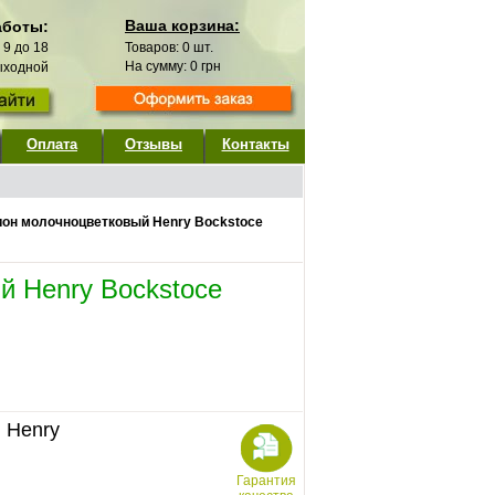
Ваша корзина:
аботы:
с 9 до 18
Товаров:
0
шт.
На сумму:
0
грн
выходной
Оплата
Отзывы
Контакты
он молочноцветковый Henry Bockstoce
й Henry Bockstoce
 Henry
Гарантия