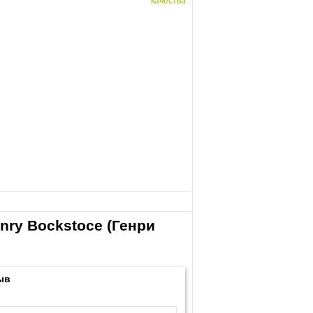
качества
ry Bockstoce (Генри
ыв