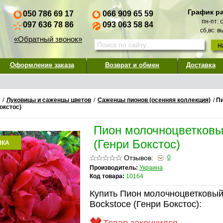
График р
050 786 69 17
066 909 65 59
пн-пт: 
097 636 78 86
093 063 58 84
сб,вс: 
«Обратный звонок»
Оформление заказа
Возврат и обмен
Доставка
/
Луковицы и саженцы цветов
/
Саженцы пионов (осенняя коллекция)
/
Пи
окстос)
Пион молочноцветковы
(Генри Бокстос)
НКА
Отзывов:
0
Производитель:
Украина
Код товара:
10164
Купить Пион молочноцветковый
Bockstoce (Генри Бокстос):