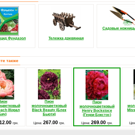
Садовые ножницы
ицид Фундазол
Тележка древянная
те также
Пион
Пион
Пион
оцветковый
молочноцветковый
мол
молочноцветковый
each (Корал
Black Beauty (Блек
Miss
Henry Bockstoce
Бич)
Бьюти)
(Генри Бокстос)
12.00
267.00
269.00
грн.
Цена:
грн.
Цена:
грн.
Цен