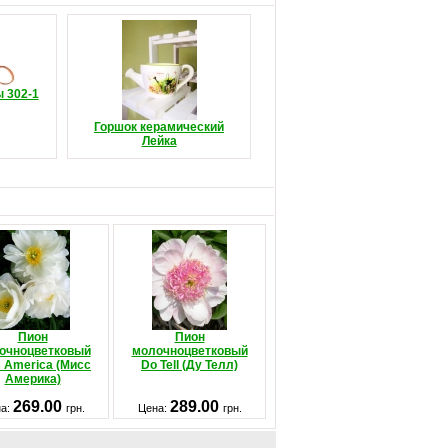
 302-1
Горшок керамический
Лейка
Пион
Пион
очноцветковый
молочноцветковый
 America (Мисс
Do Tell (Ду Телл)
Америка)
269.00
289.00
а:
грн.
Цена:
грн.