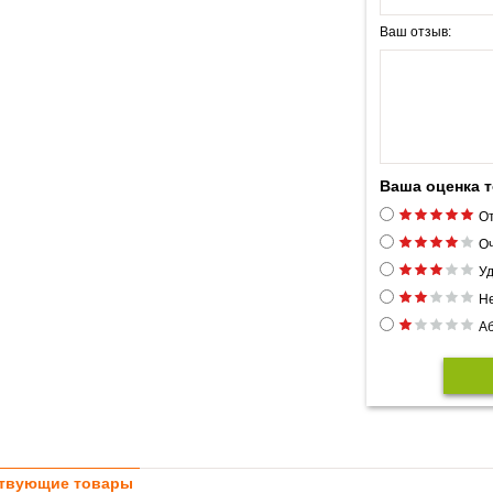
Ваш отзыв:
Ваша оценка 
От
Оч
Уд
Н
Аб
твующие товары