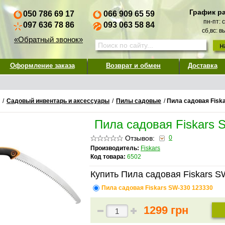
График р
050 786 69 17
066 909 65 59
пн-пт: 
097 636 78 86
093 063 58 84
сб,вс: 
«Обратный звонок»
Оформление заказа
Возврат и обмен
Доставка
/
Садовый инвентарь и аксессуары
/
Пилы садовые
/
Пила садовая Fisk
Пила садовая Fiskars 
Отзывов:
0
Производитель:
Fiskars
Код товара:
6502
Купить Пила садовая Fiskars S
Пила садовая Fiskars SW-330 123330
1299 грн