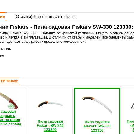
ие
Отзывы(
Нет
) / Написать отзыв
ие Fiskars - Пила садовая Fiskars SW-330 123330:
пила Fiskars SW-330 — новинка от финской компании Fiskars. Модель относ
вес и легкая в эксплуатации. В отличии от старых моделей, все элементы з
торая сделает вашу работу предельно комфортной.
:
сталь.
см.
те также
 садовая
рядная с
ительными
Пила садовая
Пил
Пила садовая
и на лезвии
Fiskars SW-240
об
Fiskars SW-330
123240
123330