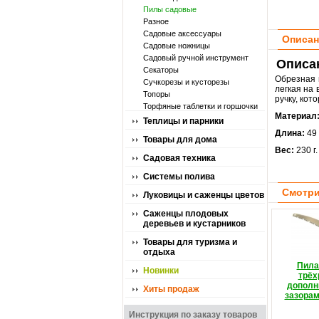
Пилы садовые
Разное
Садовые аксессуары
Описан
Садовые ножницы
Садовый ручной инструмент
Описан
Секаторы
Обрезная 
Сучкорезы и кусторезы
легкая на 
Топоры
ручку, ко
Торфяные таблетки и горшочки
Материал
Теплицы и парники
Длина:
49 
Товары для дома
Вес:
230 г.
Садовая техника
Системы полива
Смотри
Луковицы и саженцы цветов
Саженцы плодовых
деревьев и кустарников
Товары для туризма и
отдыха
Пила
Новинки
трёх
дополн
Хиты продаж
зазорам
Инструкция по заказу товаров