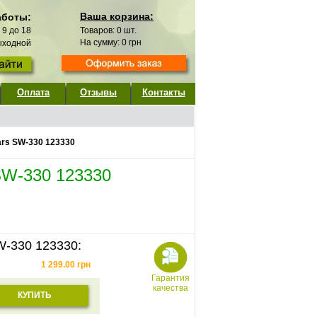
Ваша корзина:
аботы:
с 9 до 18
Товаров:
0
шт.
На сумму:
0
грн
выходной
Оплата
Отзывы
Контакты
ars SW-330 123330
SW-330 123330
W-330 123330:
1 299.00
грн
Гарантия
качества
КУПИТЬ