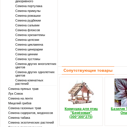
декоривного
Семена портулака
Семена примулы
Семена ромашки
Семена рудбекии
Семена сальвии
Семена флоксов
Семена хризантемы
Семена целозии
Семена цикламена
Семена цинерарии
Семена циннии
Семена эустомы
Семена других многолетних
цветов
Сопутствующие товары
Семена других однолетних
цветов
Семена комнатных
растений
Семена пряных трав
Лук Севок
Семена на ленте
Мицелий грибов
Семена газонных трав
Кормушка для птиц
Базилик
"Берёзовая"
Оп
Семена сидератов, медоносов
(300*300*275)
Семена табака
Семена экзотических растений