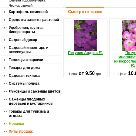
Семена подсолнечника
Чеснок озимый
Смотрите также
Картофель семенной
Средства защиты растений
Удобрения, грунты,
биопрепараты
Садовый декор
Садовый инвентарь и
аксессуары
Петуния Андреа F1
Пету
многоцве
Теплицы и парники
низкоросла
F1
Товары для дома
от 9.50
10
Цена:
грн.
Цена:
Садовая техника
Системы полива
Луковицы и саженцы цветов
Саженцы плодовых
деревьев и кустарников
Товары для туризма и
отдыха
Новинки
Хиты продаж