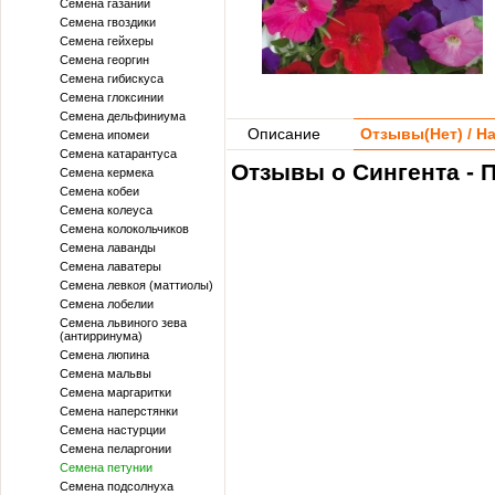
Семена газании
Семена гвоздики
Семена гейхеры
Семена георгин
Семена гибискуса
Семена глоксинии
Семена дельфиниума
Описание
Отзывы(
Нет
) / 
Семена ипомеи
Семена катарантуса
Отзывы о Сингента - 
Семена кермека
Семена кобеи
Семена колеуса
Семена колокольчиков
Семена лаванды
Семена лаватеры
Семена левкоя (маттиолы)
Семена лобелии
Семена львиного зева
(антирринума)
Семена люпина
Семена мальвы
Семена маргаритки
Семена наперстянки
Семена настурции
Семена пеларгонии
Семена петунии
Семена подсолнуха