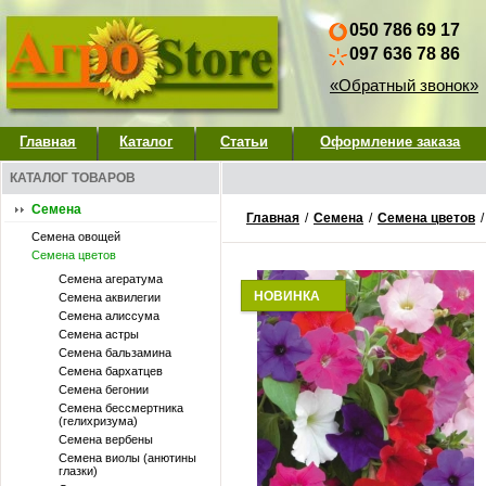
050 786 69 17
097 636 78 86
«Обратный звонок»
Главная
Каталог
Статьи
Оформление заказа
КАТАЛОГ ТОВАРОВ
Семена
Главная
/
Семена
/
Семена цветов
Семена овощей
Семена цветов
Семена агератума
НОВИНКА
Семена аквилегии
Семена алиссума
Семена астры
Семена бальзамина
Семена бархатцев
Семена бегонии
Семена бессмертника
(гелихризума)
Семена вербены
Семена виолы (анютины
глазки)