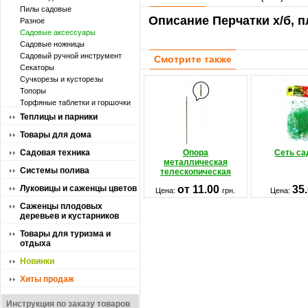
Пилы садовые
Описание Перчатки х/б, п
Разное
Садовые аксессуары
Садовые ножницы
Садовый ручной инструмент
Смотрите также
Секаторы
Сучкорезы и кусторезы
Топоры
Торфяные таблетки и горшочки
Теплицы и парники
Товары для дома
Садовая техника
Опора
Сеть са
металлическая
Системы полива
телескопическая
Луковицы и саженцы цветов
от 11.00
35
Цена:
грн.
Цена:
Саженцы плодовых
деревьев и кустарников
Товары для туризма и
отдыха
Новинки
Хиты продаж
Инструкция по заказу товаров