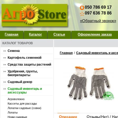
050 786 69 17
097 636 78 86
«Обратный звонок»
Главная
Каталог
Статьи
Оформление заказа
КАТАЛОГ ТОВАРОВ
Семена
Главная
/
Садовый инвентарь и акс
Картофель семенной
Средства защиты растений
Удобрения, грунты,
биопрепараты
Садовый декор
Садовый инвентарь и
аксессуары
Агроволокно
Кассеты для рассады
Лопатки садовые (совки)
Лопаты
Описание
Отзывы(
Нет
) / На
Ножи садовые