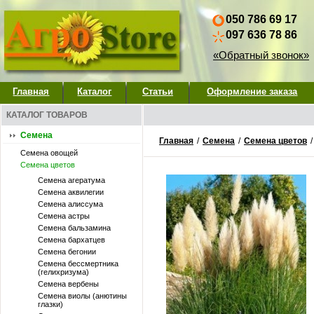
050 786 69 17
097 636 78 86
«Обратный звонок»
Главная
Каталог
Статьи
Оформление заказа
КАТАЛОГ ТОВАРОВ
Семена
Главная
/
Семена
/
Семена цветов
Семена овощей
Семена цветов
Семена агератума
Семена аквилегии
Семена алиссума
Семена астры
Семена бальзамина
Семена бархатцев
Семена бегонии
Семена бессмертника
(гелихризума)
Семена вербены
Семена виолы (анютины
глазки)