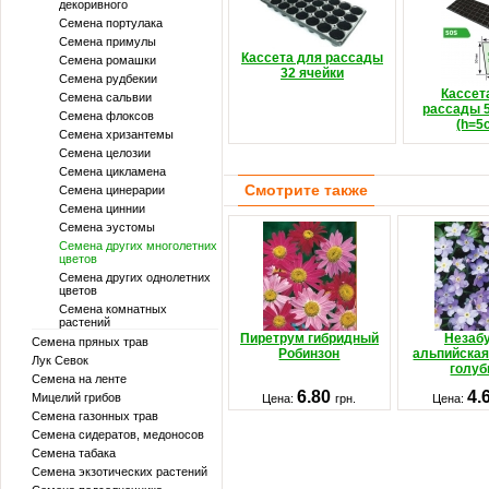
декоривного
Семена портулака
Семена примулы
Кассета для рассады
Семена ромашки
32 ячейки
Семена рудбекии
Кассет
Семена сальвии
рассады 5
Семена флоксов
(h=5
Семена хризантемы
Семена целозии
Семена цикламена
Смотрите также
Семена цинерарии
Семена циннии
Семена эустомы
Семена других многолетних
цветов
Семена других однолетних
цветов
Семена комнатных
растений
Пиретрум гибридный
Незаб
Семена пряных трав
Робинзон
альпийская
Лук Севок
голу
Семена на ленте
6.80
4.
Мицелий грибов
Цена:
грн.
Цена:
Семена газонных трав
Семена сидератов, медоносов
Семена табака
Семена экзотических растений