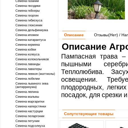
Семена газании
Семена гвоздики
Семена гейхеры
Семена георгин
Семена гибискуса
Семена глоксинии
Семена дельфиниума
Описание
Отзывы(
Нет
) / На
Семена ипомеи
Семена катарантуса
Описание Агро
Семена кермека
Семена кобеи
Семена колеуса
Пампасная трава – 
Семена колокольчиков
пышными серебри
Семена лаванды
Семена лаватеры
Теплолюбива. Засу
Семена левкоя (маттиолы)
освещении. Требу
Семена лобелии
Семена львиного зева
плодородных, легких
(антирринума)
Семена люпина
посадок, для срезки 
Семена мальвы
Семена маргаритки
Семена наперстянки
Семена настурции
Сопутствующие товары
Семена пеларгонии
Семена петунии
Семена подсолнуха