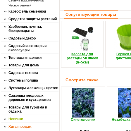
Семена подсолнечника
Чеснок озимый
Картофель семенной
Сопутствующие товары
Средства защиты растений
Удобрения, грунты,
биопрепараты
Садовый декор
Садовый инвентарь и
аксессуары
Кассета для
Горшок 
Теплицы и парники
рассады 50 ячеек
фисташ
(h=5см)
Товары для дома
Садовая техника
Смотрите также
Системы полива
Луковицы и саженцы цветов
Саженцы плодовых
деревьев и кустарников
Товары для туризма и
отдыха
Новинки
Синеголовник
Незабудка
Хиты продаж