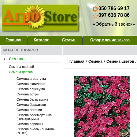
050 786 69 17
097 636 78 86
«Обратный звонок»
Главная
Каталог
Статьи
Оформление заказа
КАТАЛОГ ТОВАРОВ
Семена
Главная
/
Семена
/
Семена цветов
Семена овощей
Семена цветов
Семена агератума
Семена аквилегии
Семена алиссума
Семена астры
Семена бальзамина
Семена бархатцев
Семена бегонии
Семена бессмертника
(гелихризума)
Семена вербены
Семена виолы (анютины
глазки)