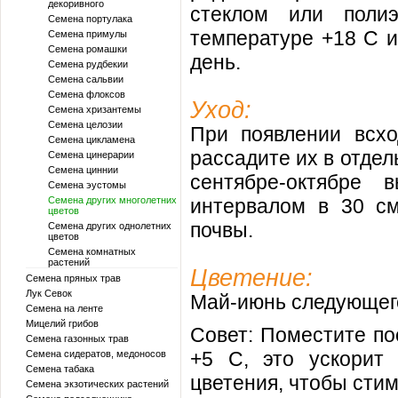
декоривного
стеклом или поли
Семена портулака
температуре +18 С и
Семена примулы
Семена ромашки
день.
Семена рудбекии
Семена сальвии
Семена флоксов
Уход:
Семена хризантемы
Семена целозии
При появлении всхо
Семена цикламена
рассадите их в отдел
Семена цинерарии
Семена циннии
сентябре-октябре
Семена эустомы
Семена других многолетних
интервалом в 30 см
цветов
почвы.
Семена других однолетних
цветов
Семена комнатных
растений
Цветение:
Семена пряных трав
Лук Севок
Май-июнь следующего
Семена на ленте
Мицелий грибов
Совет: Поместите по
Семена газонных трав
+5 С, это ускорит 
Семена сидератов, медоносов
Семена табака
цветения, чтобы стим
Семена экзотических растений