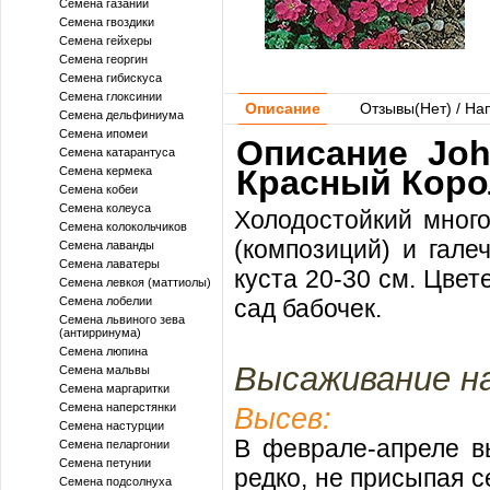
Семена газании
Семена гвоздики
Семена гейхеры
Семена георгин
Семена гибискуса
Семена глоксинии
Описание
Отзывы(
Нет
) / На
Семена дельфиниума
Семена ипомеи
Описание Joh
Семена катарантуса
Красный Коро
Семена кермека
Семена кобеи
Семена колеуса
Холодостойкий много
Семена колокольчиков
(композиций) и гале
Семена лаванды
Семена лаватеры
куста 20-30 см. Цвет
Семена левкоя (маттиолы)
Семена лобелии
сад бабочек.
Семена львиного зева
(антирринума)
Семена люпина
Высаживание на
Семена мальвы
Семена маргаритки
Семена наперстянки
Высев:
Семена настурции
В феврале-апреле в
Семена пеларгонии
Семена петунии
редко, не присыпая 
Семена подсолнуха