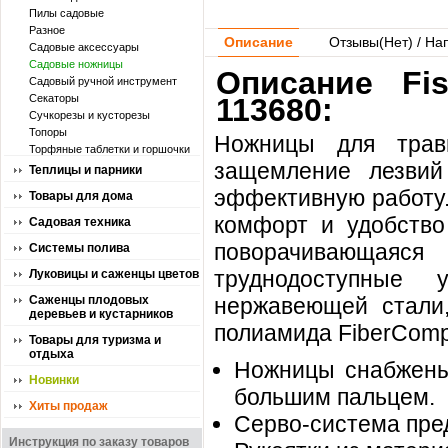
Пилы садовые
Разное
Описание
Отзывы(
Нет
) / На
Садовые аксессуары
Садовые ножницы
Описание Fi
Садовый ручной инструмент
Секаторы
113680:
Сучкорезы и кусторезы
Топоры
Ножницы для трав
Торфяные таблетки и горшочки
защемление лезвий
Теплицы и парники
эффективную работу.
Товары для дома
комфорт и удобство
Садовая техника
поворачивающаяся 
Системы полива
труднодоступные 
Луковицы и саженцы цветов
Саженцы плодовых
нержавеющей стали,
деревьев и кустарников
полиамида FiberComp
Товары для туризма и
отдыха
Ножницы снабжены 
Новинки
большим пальцем.
Хиты продаж
Серво-система пре
Инструкция по заказу товаров