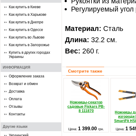
Рукоятки из матери
Как купить в Киеве
Регулируемый угол 
Как купить в Харькове
Как купить в Днепре
Материал:
Сталь
Как купить в Одессе
Как купить во Львове
Длина:
32.2 см.
Как купить в Запорожье
Вес:
260 г.
Купить в других городах
Украины
ИНФОРМАЦИЯ
Смотрите также
Оформление заказа
Возврат и обмен
Доставка
Оплата
Ножницы-секатор
Отзывы
садовые Fiskars PB-
8 111870
Ножницы д
Контакты
изгороди 
SmartFit HS
Другие языки
1 399.00
1 54
Цена:
грн.
Цена:
Украинский