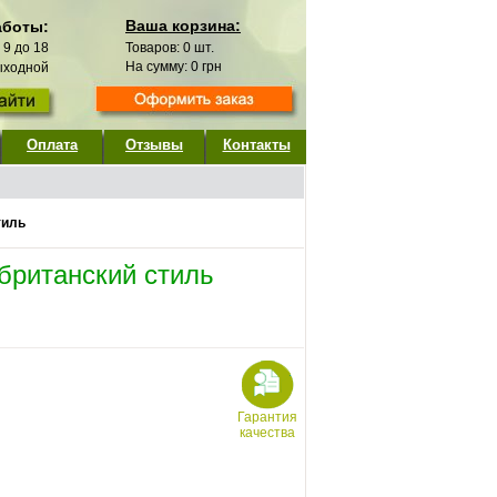
Ваша корзина:
аботы:
с 9 до 18
Товаров:
0
шт.
На сумму:
0
грн
выходной
Оплата
Отзывы
Контакты
тиль
британский стиль
Гарантия
качества