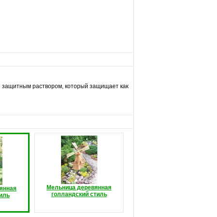
ы защитным раствором, который защищает как
Мельница деревянная
янная
голландский стиль
тиль