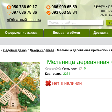
График р
050 786 69 17
066 909 65 59
пн-пт: 
097 636 78 86
093 063 58 84
сб,вс: 
«Обратный звонок»
Оформление заказа
Возврат и обмен
Доставка
/
Садовый декор
/
Декор из дерева
/
Мельница деревянная британский с
Мельница деревянная 
Отзывов:
0
Код товара:
2234
Нет в наличии