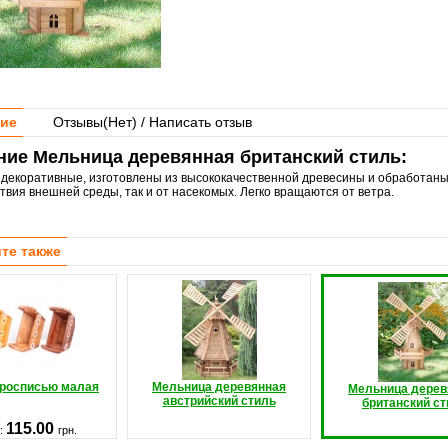
ие
Отзывы(
Нет
) / Написать отзыв
ние Мельница деревянная британский стиль:
декоративные, изготовлены из высококачественной древесины и обработан
твия внешней среды, так и от насекомых. Легко вращаются от ветра.
те также
 росписью малая
Мельница деревянная
Мельница дерев
австрийский стиль
британский с
115.00
:
грн.