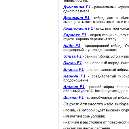
Теневынослив.
Джустина F1
- раннеспелый корни
одного размера.
Доломит F1
- гибрид дает стаби
выращивать как в в закрытом и так и о
Компонист F1
- плод плотной конс
Караоке F1
- огурец корнишонного 
грунте. Хорошо переносит жару.
Надя F1
- среднеранний гибрид. От
популярный огурчик для засолки.
Элиза F1
- ранний гибрид, устойчивы
Эколь F1
- раннеспелый гибрид. Выс
Бланка F1
- пчелоопыляемый гибрид.
Ивонна F1
- среднеспелый гибри
плодоношение.
Альянс F1
- ранний гибрид. Корне
обильный урожай. Такой огурчик идеал
Шакти F1
- крупнобугорчатый гибрид
Огурчик для засолки надо выбир
- почва, на которой будет высажен огур
- климатические условия;
- наличие и расстояние от поверхности
- соседство других растений.