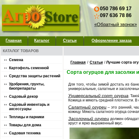
050 786 69 17
097 636 78 86
«Обратный звонок»
Главная
Каталог
Статьи
Оформление заказа
КАТАЛОГ ТОВАРОВ
Семена
Главная
/
Статьи
/
Лучшие сорта огу
Картофель семенной
Сорта огурцов для засолки 
Средства защиты растений
Удобрения, грунты,
Для того, чтобы зимой достать из бан
биопрепараты
универсальные, салатные и засолочны
Универсальный сорт огурца
. Так
Садовый декор
Кожица и мякоть средней плотности. В 
Садовый инвентарь и
Салатный огурец
– это ранний, ча
аксессуары
кожицу. Мякоть салатного огурца сочная
Теплицы и парники
Засолочный огурец
должен обладать
хруст и ярко выраженный вкус.
Товары для дома
Садовая техника