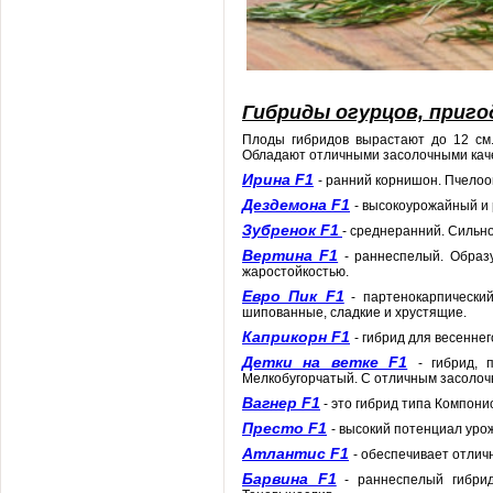
Гибриды огурцов, приго
Плоды гибридов вырастают до 12 см.
Обладают отличными засолочными кач
Ирина F1
- ранний корнишон. Пчелоо
Дездемона F1
- высокоурожайный и
Зубренок F1
- среднеранний. Сильн
Вертина F1
- раннеспелый. Образ
жаростойкостью.
Евро Пик F1
- партенокарпический
шипованные, сладкие и хрустящие.
Каприкорн F1
- гибрид для весеннег
Детки на ветке F1
- гибрид,
Мелкобугорчатый. С отличным засолоч
Вагнер F1
- это гибрид типа Компони
Престо F1
- высокий потенциал уро
Атлантис F1
- обеспечивает отлич
Барвина F1
- раннеспелый гибрид