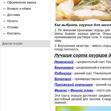
Оформление заказа
Возврат и обмен
Доставка
Оплата
Как выбрать огурчик для засо
Отзывы
1. По внешним признакам: огурцы для
Контакты
Шипы бывают разных цветов. Огурц
проникновения раствора соли. У огур
зиму.
Другие языки
2. Внутренние качества – мякоть огур
плоду плотность.
Лучшие сорта огурцов д
Неженский
– среднеспелый сорт. Пр
Береговой
- среднеранний и пчелоо
Робинзон
– ранний сорт. Пчелоопыляе
Бочковой
– преимущественно женског
Парижский корнишон
– ранний со
Феникс
Феникс плюс
и
– сорта ср
Эти сорта огурцов достигают среднег
достойный урожай для засолки. След
завязей.