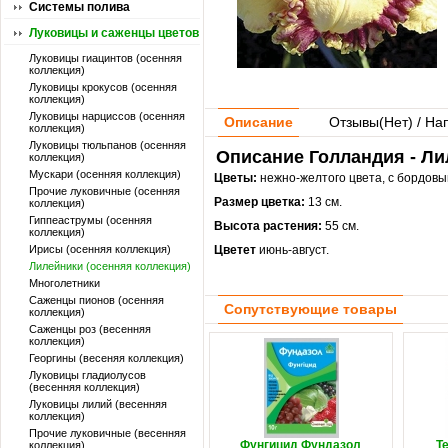
Системы полива
Луковицы и саженцы цветов
Луковицы гиацинтов (осенняя
коллекция)
Луковицы крокусов (осенняя
коллекция)
Луковицы нарциссов (осенняя
Описание
Отзывы(
Нет
) / На
коллекция)
Луковицы тюльпанов (осенняя
Описание Голландия - Ли
коллекция)
Мускари (осенняя коллекция)
Цветы:
нежно-желтого цвета, с бордовы
Прочие луковичные (осенняя
Размер цветка:
13 см.
коллекция)
Гиппеаструмы (осенняя
Высота растения:
55 см.
коллекция)
Ирисы (осенняя коллекция)
Цветет
июнь-август.
Лилейники (осенняя коллекция)
Многолетники
Саженцы пионов (осенняя
Сопутствующие товары
коллекция)
Саженцы роз (весенняя
коллекция)
Георгины (весеняя коллекция)
Луковицы гладиолусов
(весенняя коллекция)
Луковицы лилий (весенняя
коллекция)
Прочие луковичные (весенняя
Фунгицид Фундазол
Т
коллекция)