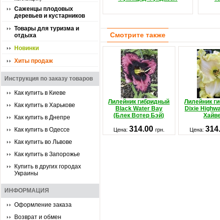
Саженцы плодовых
деревьев и кустарников
Товары для туризма и
Смотрите также
отдыха
Новинки
Хиты продаж
Инструкция по заказу товаров
Как купить в Киеве
Лилейник гибридный
Лилейник г
Как купить в Харькове
Black Water Bay
Dixie Highw
(Блек Вотер Бэй)
Хайв
Как купить в Днепре
314.00
314
Как купить в Одессе
Цена:
грн.
Цена:
Как купить во Львове
Как купить в Запорожье
Купить в других городах
Украины
ИНФОРМАЦИЯ
Оформление заказа
Возврат и обмен