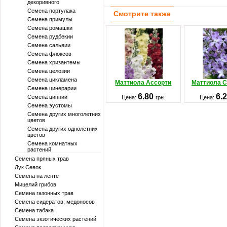
декоривного
Семена портулака
Смотрите также
Семена примулы
Семена ромашки
Семена рудбекии
Семена сальвии
Семена флоксов
Семена хризантемы
Семена целозии
Семена цикламена
Маттиола Ассорти
Маттиола С
Семена цинерарии
6.80
6.
Семена циннии
Цена:
грн.
Цена:
Семена эустомы
Семена других многолетних
цветов
Семена других однолетних
цветов
Семена комнатных
растений
Семена пряных трав
Лук Севок
Семена на ленте
Мицелий грибов
Семена газонных трав
Семена сидератов, медоносов
Семена табака
Семена экзотических растений