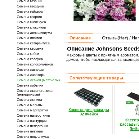
Семена газании
Семена гвоздики
Семена гейхеры
Семена георгин
Семена гибискуса
Семена глоксинии
Семена дельфиниума
Описание
Отзывы(
Нет
) / На
Семена ипомеи
Семена катарантуса
Описание Johnsons Seeds
Семена кермека
Семена кобеи
Махровые цветы с приятным ароматом. 
Семена колеуса
домом, чтобы наслаждаться запахом цве
Семена колокольчиков
Семена лаванды
Семена лаватеры
Сопутствующие товары
Семена левкоя (маттиолы)
Семена лобелии
Семена львиного зева
(антирринума)
Семена люпина
Семена мальвы
Кассета для рассады
Семена маргаритки
32 ячейки
Семена наперстянки
Кассет
Семена настурции
рассады 5
Семена пеларгонии
(h=5
Семена петунии
Семена подсолнуха