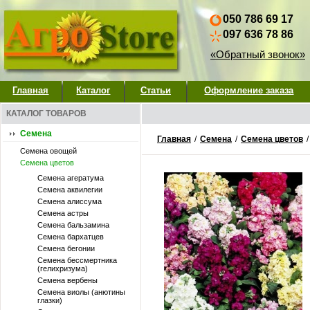
050 786 69 17
097 636 78 86
«Обратный звонок»
Главная
Каталог
Статьи
Оформление заказа
КАТАЛОГ ТОВАРОВ
Семена
Главная
/
Семена
/
Семена цветов
Семена овощей
Семена цветов
Семена агератума
Семена аквилегии
Семена алиссума
Семена астры
Семена бальзамина
Семена бархатцев
Семена бегонии
Семена бессмертника
(гелихризума)
Семена вербены
Семена виолы (анютины
глазки)