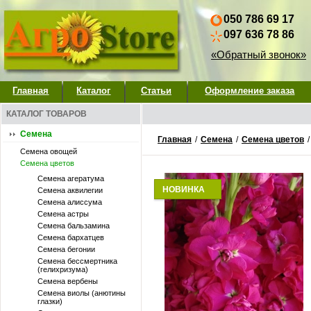
050 786 69 17
097 636 78 86
«Обратный звонок»
Главная
Каталог
Статьи
Оформление заказа
КАТАЛОГ ТОВАРОВ
Семена
Главная
/
Семена
/
Семена цветов
Семена овощей
Семена цветов
Семена агератума
НОВИНКА
Семена аквилегии
Семена алиссума
Семена астры
Семена бальзамина
Семена бархатцев
Семена бегонии
Семена бессмертника
(гелихризума)
Семена вербены
Семена виолы (анютины
глазки)