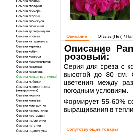
Семена газании
Семена гвоздики
Семена гейхеры
Семена георгин
Семена гибискуса
Семена глоксинии
Семена дельфиниума
Описание
Отзывы(
Нет
) / На
Семена ипомеи
Семена катарантуса
Описание Pan
Семена кермека
Семена кобеи
розовый:
Семена колеуса
Семена колокольчиков
Серия для среза с к
Семена лаванды
Семена лаватеры
высотой до 80 см. 
Семена левкоя (маттиолы)
цветения между раз
Семена лобелии
Семена львиного зева
погодным условиям.
(антирринума)
Семена люпина
Формирует 55-60% со
Семена мальвы
Семена маргаритки
выращивания в тепли
Семена наперстянки
Семена настурции
Семена пеларгонии
Семена петунии
Сопутствующие товары
Семена подсолнуха