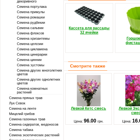
декоривного
Семена портулака
Семена примулы
Семена ромашки
Семена рудбекии
Семена сальвии
Кассета для рассады
32 ячейки
Семена флоксов
Горшок
Семена хризантемы
фиста
Семена целозии
Семена цикламена
Семена цинерарии
Семена циннии
Семена эустомы
Смотрите также
Семена других многолетних
цветов
Семена других однолетних
цветов
Семена комнатных
растений
Семена пряных трав
Лук Севок
Левкой Кетс смесь
Левкой Эк
Семена на ленте
сме
Мицелий грибов
Семена газонных трав
96.00
16
Цена:
грн.
Цена:
Семена сидератов, медоносов
Семена табака
Семена экзотических растений