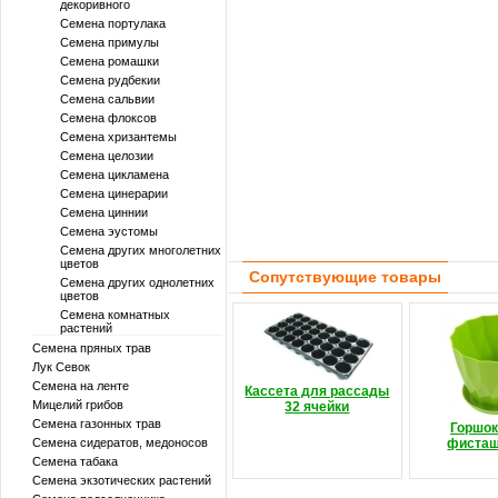
декоривного
Семена портулака
Семена примулы
Семена ромашки
Семена рудбекии
Семена сальвии
Семена флоксов
Семена хризантемы
Семена целозии
Семена цикламена
Семена цинерарии
Семена циннии
Семена эустомы
Семена других многолетних
цветов
Сопутствующие товары
Семена других однолетних
цветов
Семена комнатных
растений
Семена пряных трав
Лук Севок
Семена на ленте
Кассета для рассады
Мицелий грибов
32 ячейки
Семена газонных трав
Горшок
Семена сидератов, медоносов
фиста
Семена табака
Семена экзотических растений