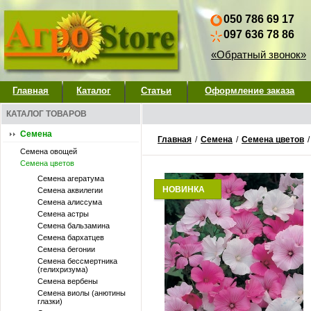
050 786 69 17
097 636 78 86
«Обратный звонок»
Главная
Каталог
Статьи
Оформление заказа
КАТАЛОГ ТОВАРОВ
Семена
Главная
/
Семена
/
Семена цветов
Семена овощей
Семена цветов
Семена агератума
НОВИНКА
Семена аквилегии
Семена алиссума
Семена астры
Семена бальзамина
Семена бархатцев
Семена бегонии
Семена бессмертника
(гелихризума)
Семена вербены
Семена виолы (анютины
глазки)