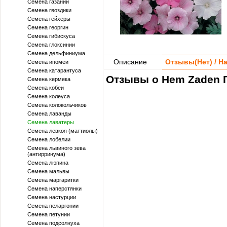
Семена газании
Семена гвоздики
Семена гейхеры
Семена георгин
Семена гибискуса
Семена глоксинии
Семена дельфиниума
Описание
Отзывы(
Нет
) / 
Семена ипомеи
Семена катарантуса
Отзывы о Hem Zaden Г
Семена кермека
Семена кобеи
Семена колеуса
Семена колокольчиков
Семена лаванды
Семена лаватеры
Семена левкоя (маттиолы)
Семена лобелии
Семена львиного зева
(антирринума)
Семена люпина
Семена мальвы
Семена маргаритки
Семена наперстянки
Семена настурции
Семена пеларгонии
Семена петунии
Семена подсолнуха