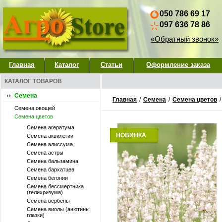
050 786 69 17
097 636 78 86
«Обратный звонок»
Главная
Каталог
Статьи
Оформление заказа
КАТАЛОГ ТОВАРОВ
Семена
Главная
/
Семена
/
Семена цветов
Семена овощей
Семена цветов
Семена агератума
НОВИНКА
Семена аквилегии
Семена алиссума
Семена астры
Семена бальзамина
Семена бархатцев
Семена бегонии
Семена бессмертника
(гелихризума)
Семена вербены
Семена виолы (анютины
глазки)