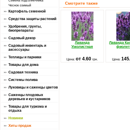
Семена подсолнечника
Смотрите также
Чеснок озимый
Картофель семенной
Средства защиты растений
Удобрения, грунты,
биопрепараты
Садовый декор
Лаванда
Лаванда Ка
Садовый инвентарь и
Узколистная
фиолет
аксессуары
Теплицы и парники
от 4.60
145
Цена:
грн.
Цена:
Товары для дома
Садовая техника
Системы полива
Луковицы и саженцы цветов
Саженцы плодовых
деревьев и кустарников
Товары для туризма и
отдыха
Новинки
Хиты продаж