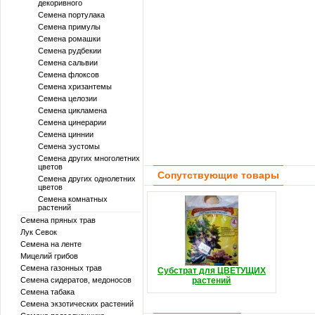
декоривного
Семена портулака
Семена примулы
Семена ромашки
Семена рудбекии
Семена сальвии
Семена флоксов
Семена хризантемы
Семена целозии
Семена цикламена
Семена цинерарии
Семена циннии
Семена эустомы
Семена других многолетних
цветов
Сопутствующие товары
Семена других однолетних
цветов
Семена комнатных
растений
Семена пряных трав
Лук Севок
Семена на ленте
Мицелий грибов
Семена газонных трав
Субстрат для ЦВЕТУЩИХ
Семена сидератов, медоносов
растений
Семена табака
Семена экзотических растений