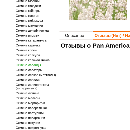
Семена газании
Семена гвоздики
Семена гейхеры
Семена георгин
Семена гибискуса
Семена глоксинии
Семена дельфиниума
Описание
Отзывы(
Нет
) / 
Семена ипомеи
Семена катарантуса
Отзывы о Pan America
Семена кермека
Семена кобеи
Семена колеуса
Семена колокольчиков
Семена лаванды
Семена лаватеры
Семена левкоя (маттиолы)
Семена лобелии
Семена львиного зева
(антирринума)
Семена люпина
Семена мальвы
Семена маргаритки
Семена наперстянки
Семена настурции
Семена пеларгонии
Семена петунии
Семена подсолнуха