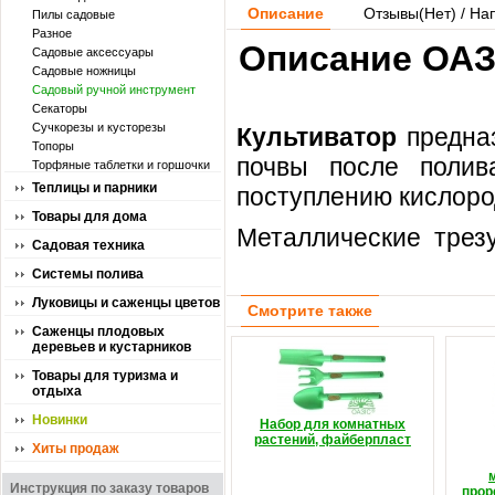
Описание
Отзывы(
Нет
) / На
Пилы садовые
Разное
Описание ОАЗИ
Садовые аксессуары
Садовые ножницы
Садовый ручной инструмент
Секаторы
Сучкорезы и кусторезы
Культиватор
предназ
Топоры
почвы после полив
Торфяные таблетки и горшочки
Теплицы и парники
поступлению кислород
Товары для дома
Металлические трезу
Садовая техника
Системы полива
Луковицы и саженцы цветов
Смотрите также
Саженцы плодовых
деревьев и кустарников
Товары для туризма и
отдыха
Новинки
Набор для комнатных
растений, файберпласт
Хиты продаж
Инструкция по заказу товаров
прор