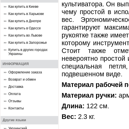
культиватора. Он вып
Как купить в Киеве
чему простой в испо
Как купить в Харькове
вес. Эргономичес
Как купить в Днепре
гарантируют максим
Как купить в Одессе
рукоятке также имее
Как купить во Львове
которому инструмент
Как купить в Запорожье
Стоит также отмет
Купить в других городах
Украины
невероятно простой 
ИНФОРМАЦИЯ
специальная петля
Оформление заказа
подвешенном виде.
Возврат и обмен
Материал рабочей п
Доставка
Материал ручки:
арм
Оплата
Отзывы
Длина:
122 см.
Контакты
Вес:
2.3 кг.
Другие языки
Украинский