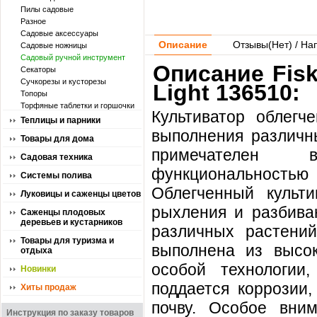
Пилы садовые
Разное
Садовые аксессуары
Описание
Отзывы(
Нет
) / На
Садовые ножницы
Садовый ручной инструмент
Описание Fisk
Секаторы
Сучкорезы и кусторезы
Light 136510:
Топоры
Торфяные таблетки и горшочки
Культиватор облегч
Теплицы и парники
выполнения различн
Товары для дома
примечателен в
Садовая техника
функциональность
Системы полива
Облегченный культи
Луковицы и саженцы цветов
рыхления и разбиван
Саженцы плодовых
деревьев и кустарников
различных растений
Товары для туризма и
выполнена из высок
отдыха
особой технологии
Новинки
поддается коррозии,
Хиты продаж
почву. Особое вни
Инструкция по заказу товаров